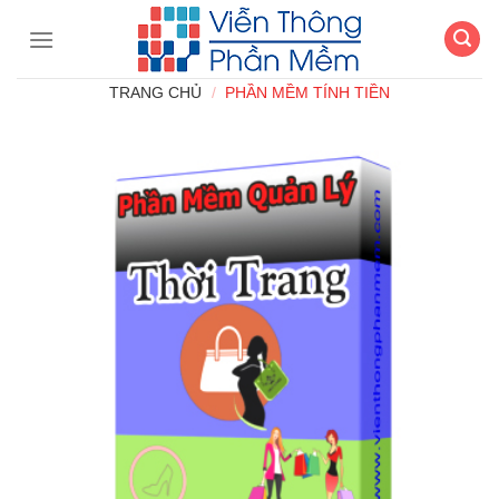
Chuyển
đến
nội
TRANG CHỦ
/
PHẦN MỀM TÍNH TIỀN
dung