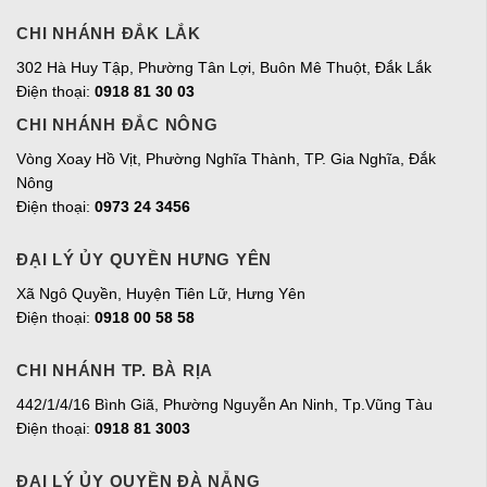
CHI NHÁNH ĐẮK LẮK
302 Hà Huy Tập, Phường Tân Lợi, Buôn Mê Thuột, Đắk Lắk
Điện thoại:
0918 81 30 03
CHI NHÁNH ĐẮC NÔNG
Vòng Xoay Hồ Vịt, Phường Nghĩa Thành, TP. Gia Nghĩa, Đắk
Nông
Điện thoại:
0973 24 3456
ĐẠI LÝ ỦY QUYỀN HƯNG YÊN
Xã Ngô Quyền, Huyện Tiên Lữ, Hưng Yên
Điện thoại:
0918 00 58 58
CHI NHÁNH TP. BÀ RỊA
442/1/4/16 Bình Giã, Phường Nguyễn An Ninh, Tp.Vũng Tàu
Điện thoại:
0918 81 3003
ĐẠI LÝ ỦY QUYỀN ĐÀ NẴNG