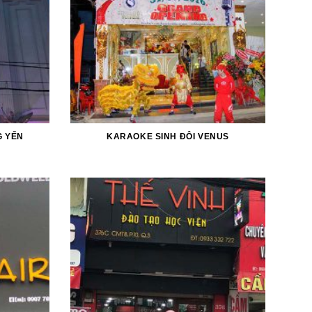
 YẾN
KARAOKE SINH ĐÔI VENUS