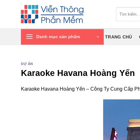
Chuyển
Tìm
đến
kiếm:
nội
dung
Danh mục sản phẩm
TRANG CHỦ
DỰ ÁN
Karaoke Havana Hoàng Yến
Karaoke Havana Hoàng Yến – Công Ty Cung Cấp Ph