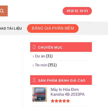
0918 81 30 03
BẢNG GIÁ PHẦN MỀM
AD TÀI LIỆU
CHUYÊN MỤC
Dự án
(31)
Tin mới
(351)
SẢN PHẨM ĐÁNH GIÁ CAO
Máy In Hóa Đơn
Kansha 4B-2033PA
Được xếp