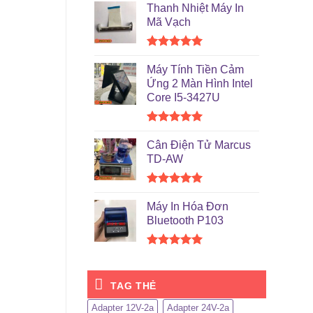
hạng
5.00
Thanh Nhiệt Máy In
5 sao
Mã Vạch
Được xếp
hạng
5.00
Máy Tính Tiền Cảm
5 sao
Ứng 2 Màn Hình Intel
Core I5-3427U
Được xếp
hạng
5.00
Cân Điện Tử Marcus
5 sao
TD-AW
Được xếp
hạng
5.00
Máy In Hóa Đơn
5 sao
Bluetooth P103
Được xếp
hạng
5.00
5 sao
TAG THẺ
Adapter 12V-2a
Adapter 24V-2a