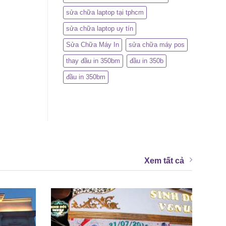
sửa chữa laptop tại tphcm
sửa chữa laptop uy tín
Sửa Chữa Máy In
sửa chữa máy pos
thay đầu in 350bm
đầu in 350b
đầu in 350bm
Xem tất cả