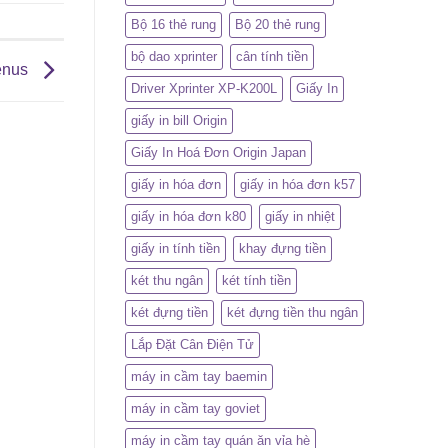
Bộ 16 thẻ rung
Bộ 20 thẻ rung
bộ dao xprinter
cân tính tiền
enus
Driver Xprinter XP-K200L
Giấy In
giấy in bill Origin
Giấy In Hoá Đơn Origin Japan
giấy in hóa đơn
giấy in hóa đơn k57
giấy in hóa đơn k80
giấy in nhiệt
giấy in tính tiền
khay đựng tiền
két thu ngân
két tính tiền
két đựng tiền
két đựng tiền thu ngân
Lắp Đặt Cân Điện Tử
máy in cầm tay baemin
máy in cầm tay goviet
máy in cầm tay quán ăn vỉa hè