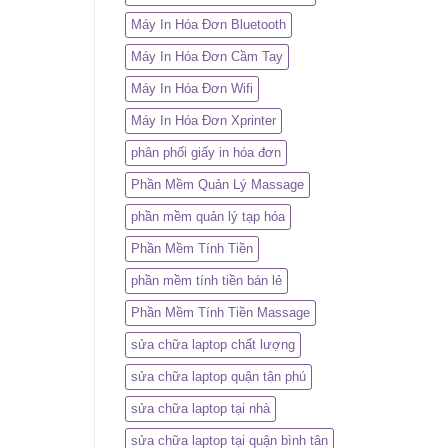
Máy In Hóa Đơn Bluetooth
Máy In Hóa Đơn Cầm Tay
Máy In Hóa Đơn Wifi
Máy In Hóa Đơn Xprinter
phân phối giấy in hóa đơn
Phần Mềm Quản Lý Massage
phần mềm quản lý tạp hóa
Phần Mềm Tính Tiền
phần mềm tính tiền bán lẻ
Phần Mềm Tính Tiền Massage
sửa chữa laptop chất lượng
sửa chữa laptop quận tân phú
sửa chữa laptop tại nhà
sửa chữa laptop tại quận bình tân