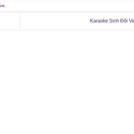
ink
.
Karaoke Sinh Đôi V