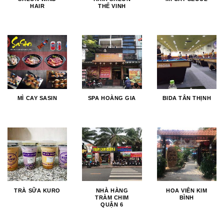
HAIR
THẾ VINH
MÌ CAY SASIN
SPA HOÀNG GIA
BIDA TÂN THỊNH
TRÀ SỮA KURO
NHÀ HÀNG
HOA VIÊN KIM
TRÀM CHIM
BÌNH
QUẬN 6