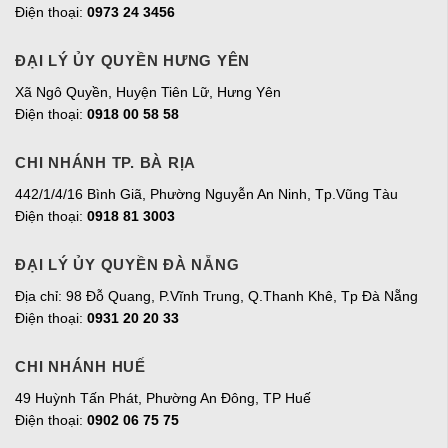
Điện thoại:
0973 24 3456
ĐẠI LÝ ỦY QUYỀN HƯNG YÊN
Xã Ngô Quyền, Huyện Tiên Lữ, Hưng Yên
Điện thoại:
0918 00 58 58
CHI NHÁNH TP. BÀ RỊA
442/1/4/16 Bình Giã, Phường Nguyễn An Ninh, Tp.Vũng Tàu
Điện thoại:
0918 81 3003
ĐẠI LÝ ỦY QUYỀN ĐÀ NẴNG
Địa chỉ: 98 Đỗ Quang, P.Vĩnh Trung, Q.Thanh Khê, Tp Đà Nẵng
Điện thoại:
0931 20 20 33
CHI NHÁNH HUẾ
49 Huỳnh Tấn Phát, Phường An Đông, TP Huế
Điện thoại:
0902 06 75 75