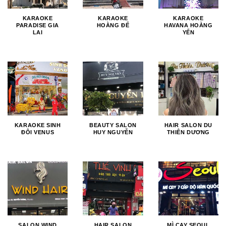
KARAOKE
KARAOKE
KARAOKE
PARADISE GIA
HOÀNG ĐẾ
HAVANA HOÀNG
LAI
YẾN
KARAOKE SINH
BEAUTY SALON
HAIR SALON DU
ĐÔI VENUS
HUY NGUYỄN
THIÊN DƯƠNG
SALON WIND
HAIR SALON
MÌ CAY SEOUL