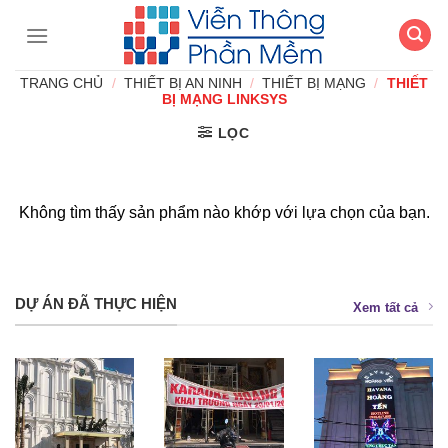
Chuyển
đến
nội
TRANG CHỦ
/
THIẾT BỊ AN NINH
/
THIẾT BỊ MẠNG
/
THIẾT
dung
BỊ MẠNG LINKSYS
LỌC
Không tìm thấy sản phẩm nào khớp với lựa chọn của bạn.
DỰ ÁN ĐÃ THỰC HIỆN
Xem tất cả