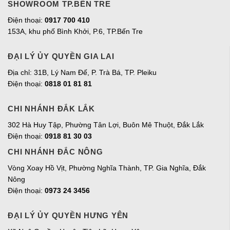
SHOWROOM TP.BẾN TRE
Điện thoại:
0917 700 410
153A, khu phố Bình Khởi, P.6, TP.Bến Tre
ĐẠI LÝ ỦY QUYỀN GIA LAI
Địa chỉ:
31B, Lý Nam Đế, P. Trà Bá, TP. Pleiku
Điện thoại:
0818 01 81 81
CHI NHÁNH ĐẮK LẮK
302 Hà Huy Tập, Phường Tân Lợi, Buôn Mê Thuột, Đắk Lắk
Điện thoại:
0918 81 30 03
CHI NHÁNH ĐẮC NÔNG
Vòng Xoay Hồ Vịt, Phường Nghĩa Thành, TP. Gia Nghĩa, Đắk
Nông
Điện thoại:
0973 24 3456
ĐẠI LÝ ỦY QUYỀN HƯNG YÊN