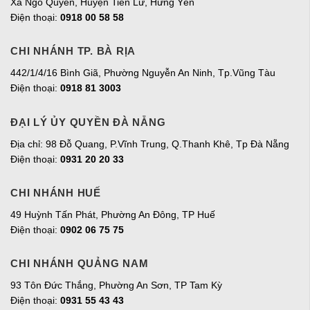
Xã Ngô Quyền, Huyện Tiên Lữ, Hưng Yên
Điện thoại:
0918 00 58 58
CHI NHÁNH TP. BÀ RỊA
442/1/4/16 Bình Giã, Phường Nguyễn An Ninh, Tp.Vũng Tàu
Điện thoại:
0918 81 3003
ĐẠI LÝ ỦY QUYỀN ĐÀ NẴNG
Địa chỉ: 98 Đỗ Quang, P.Vĩnh Trung, Q.Thanh Khê, Tp Đà Nẵng
Điện thoại:
0931 20 20 33
CHI NHÁNH HUẾ
49 Huỳnh Tấn Phát, Phường An Đông, TP Huế
Điện thoại:
0902 06 75 75
CHI NHÁNH QUẢNG NAM
93 Tôn Đức Thắng, Phường An Sơn, TP Tam Kỳ
Điện thoại:
0931 55 43 43