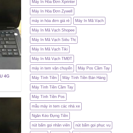
Máy In Hóa Đơn Xprinter
Máy In Hóa Đơn Zywell
máy in hóa đơn giá rẻ
Máy In Mã Vạch
Máy In Mã Vạch Shopee
Máy In Mã Vạch Siêu Thị
Máy In Mã Vạch Tiki
Máy In Mã Vạch TMĐT
máy in tem vận chuyển
Máy Pos Cầm Tay
0U 4G
Máy Tính Tiền
Máy Tính Tiền Bán Hàng
Máy Tính Tiền Cầm Tay
Máy Tính Tiền Pos
mẫu máy in tem các nhà xe
Ngăn Kéo Đựng Tiền
nút bấm gọi nhân viên
nút bấm gọi phục vụ