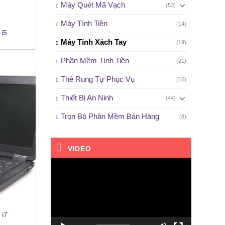
Máy Quét Mã Vạch
(53)
Máy Tính Tiền
(14)
i5
Máy Tính Xách Tay
(19)
Phần Mềm Tính Tiền
(21)
Thẻ Rung Tự Phục Vụ
(15)
Thiết Bị An Ninh
(44)
Trọn Bộ Phần Mềm Bán Hàng
(8)
VIDEO
Trình
chơi
Video
 i7