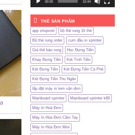
00:00
10:44
THẺ SẢN PHẨM
app shopviet
bộ thẻ rung 16 thẻ
Bộ thẻ rung order
cụm đầu in xprinter
Giá thẻ báo rung
Học Đựng Tiền
Khay Đựng Tiền
Két Tính Tiền
Két Đựng Tiền
Két Đựng Tiền Cà Phê
Két Đựng Tiền Thu Ngân
lắp đặt máy in tem vận đơn
Mainboard xprinter
Mainboard xprinter k80
i3
Máy In Hoá Đơn
Máy In Hóa Đơn Cầm Tay
Máy In Hóa Đơn Mini