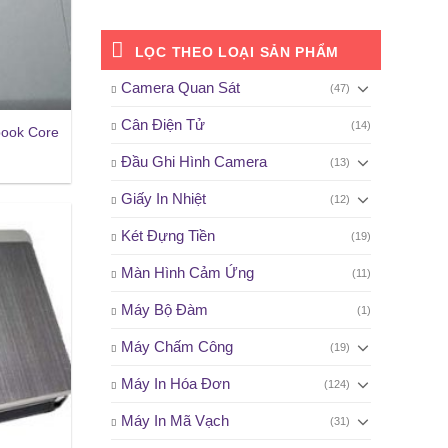
LỌC THEO LOẠI SẢN PHẨM
Camera Quan Sát
(47)
Cân Điện Tử
(14)
book Core
Đầu Ghi Hình Camera
(13)
Giấy In Nhiệt
(12)
Két Đựng Tiền
(19)
Màn Hình Cảm Ứng
(11)
Máy Bộ Đàm
(1)
Máy Chấm Công
(19)
Máy In Hóa Đơn
(124)
Máy In Mã Vạch
(31)