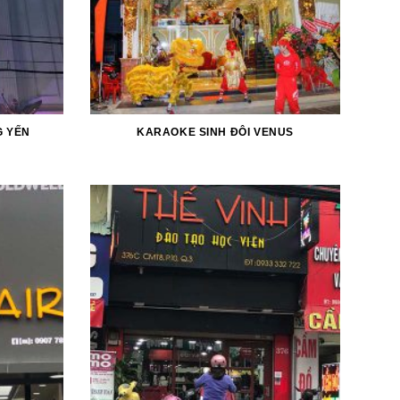
 YẾN
KARAOKE SINH ĐÔI VENUS