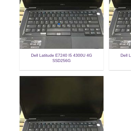
Dell Latitude E7240 I5 4300U 4G
Dell 
SSD256G