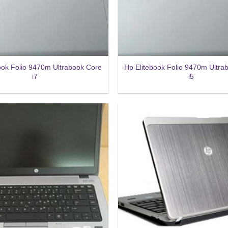
ook Folio 9470m Ultrabook Core
Hp Elitebook Folio 9470m Ultra
i7
i5