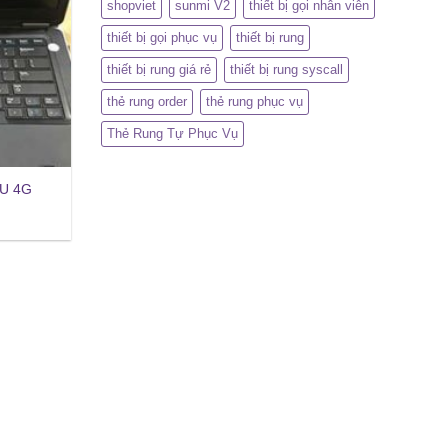
shopviet
sunmi V2
thiết bị gọi nhân viên
thiết bị gọi phục vụ
thiết bị rung
thiết bị rung giá rẻ
thiết bị rung syscall
thẻ rung order
thẻ rung phục vụ
Thẻ Rung Tự Phục Vụ
0U 4G