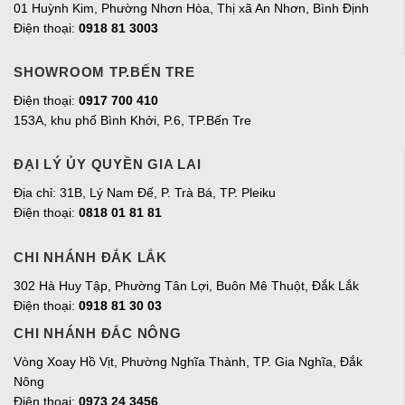
01 Huỳnh Kim, Phường Nhơn Hòa, Thị xã An Nhơn, Bình Định
Điện thoại:
0918 81 3003
SHOWROOM TP.BẾN TRE
Điện thoại:
0917 700 410
153A, khu phố Bình Khởi, P.6, TP.Bến Tre
ĐẠI LÝ ỦY QUYỀN GIA LAI
Địa chỉ:
31B, Lý Nam Đế, P. Trà Bá, TP. Pleiku
Điện thoại:
0818 01 81 81
CHI NHÁNH ĐẮK LẮK
302 Hà Huy Tập, Phường Tân Lợi, Buôn Mê Thuột, Đắk Lắk
Điện thoại:
0918 81 30 03
CHI NHÁNH ĐẮC NÔNG
Vòng Xoay Hồ Vịt, Phường Nghĩa Thành, TP. Gia Nghĩa, Đắk
Nông
Điện thoại:
0973 24 3456