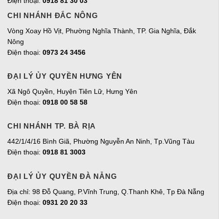
Điện thoại:
0918 81 30 03
CHI NHÁNH ĐẮC NÔNG
Vòng Xoay Hồ Vịt, Phường Nghĩa Thành, TP. Gia Nghĩa, Đắk
Nông
Điện thoại:
0973 24 3456
ĐẠI LÝ ỦY QUYỀN HƯNG YÊN
Xã Ngô Quyền, Huyện Tiên Lữ, Hưng Yên
Điện thoại:
0918 00 58 58
CHI NHÁNH TP. BÀ RỊA
442/1/4/16 Bình Giã, Phường Nguyễn An Ninh, Tp.Vũng Tàu
Điện thoại:
0918 81 3003
ĐẠI LÝ ỦY QUYỀN ĐÀ NẴNG
Địa chỉ: 98 Đỗ Quang, P.Vĩnh Trung, Q.Thanh Khê, Tp Đà Nẵng
Điện thoại:
0931 20 20 33