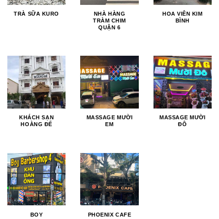
TRÀ SỮA KURO
NHÀ HÀNG
HOA VIÊN KIM
TRÀM CHIM
BÌNH
QUẬN 6
KHÁCH SẠN
MASSAGE MƯỜI
MASSAGE MƯỜI
HOÀNG ĐẾ
EM
ĐÔ
BOY
PHOENIX CAFE