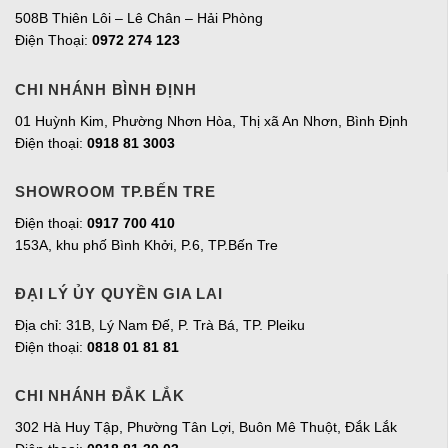
508B Thiên Lôi – Lê Chân – Hải Phòng
Điện Thoại:
0972 274 123
CHI NHÁNH BÌNH ĐỊNH
01 Huỳnh Kim, Phường Nhơn Hòa, Thị xã An Nhơn, Bình Định
Điện thoại:
0918 81 3003
SHOWROOM TP.BẾN TRE
Điện thoại:
0917 700 410
153A, khu phố Bình Khởi, P.6, TP.Bến Tre
ĐẠI LÝ ỦY QUYỀN GIA LAI
Địa chỉ:
31B, Lý Nam Đế, P. Trà Bá, TP. Pleiku
Điện thoại:
0818 01 81 81
CHI NHÁNH ĐẮK LẮK
302 Hà Huy Tập, Phường Tân Lợi, Buôn Mê Thuột, Đắk Lắk