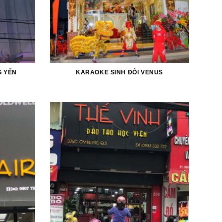
 YẾN
KARAOKE SINH ĐÔI VENUS