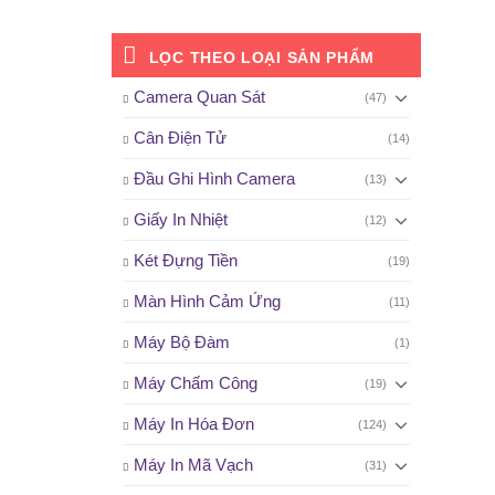
LỌC THEO LOẠI SẢN PHẨM
Camera Quan Sát
(47)
Cân Điện Tử
(14)
Đầu Ghi Hình Camera
(13)
Giấy In Nhiệt
(12)
Két Đựng Tiền
(19)
Màn Hình Cảm Ứng
(11)
Máy Bộ Đàm
(1)
Máy Chấm Công
(19)
Máy In Hóa Đơn
(124)
Máy In Mã Vạch
(31)