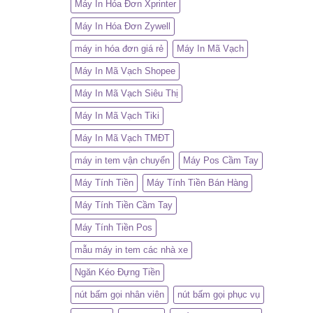
Máy In Hóa Đơn Xprinter
Máy In Hóa Đơn Zywell
máy in hóa đơn giá rẻ
Máy In Mã Vạch
Máy In Mã Vạch Shopee
Máy In Mã Vạch Siêu Thị
Máy In Mã Vạch Tiki
Máy In Mã Vạch TMĐT
máy in tem vận chuyển
Máy Pos Cầm Tay
Máy Tính Tiền
Máy Tính Tiền Bán Hàng
Máy Tính Tiền Cầm Tay
Máy Tính Tiền Pos
mẫu máy in tem các nhà xe
Ngăn Kéo Đựng Tiền
nút bấm gọi nhân viên
nút bấm gọi phục vụ