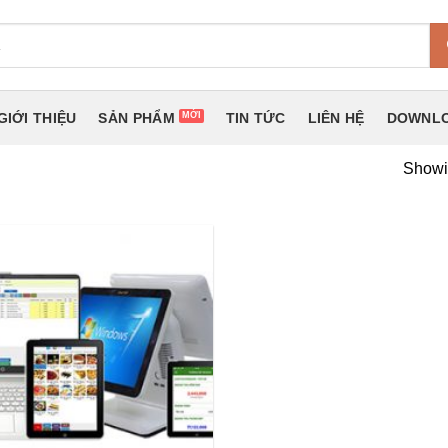
GIỚI THIỆU
SẢN PHẨM
TIN TỨC
LIÊN HỆ
DOWNLO
Showin