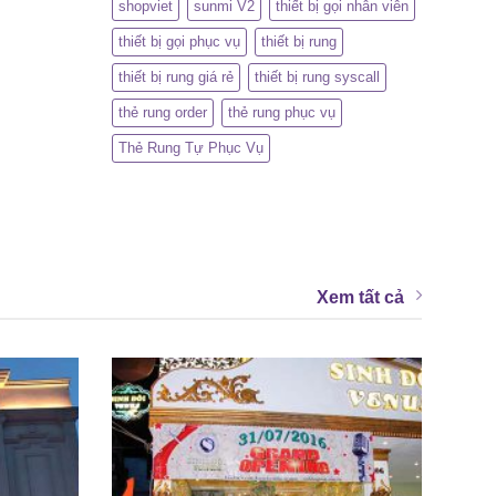
shopviet
sunmi V2
thiết bị gọi nhân viên
thiết bị gọi phục vụ
thiết bị rung
thiết bị rung giá rẻ
thiết bị rung syscall
thẻ rung order
thẻ rung phục vụ
Thẻ Rung Tự Phục Vụ
Xem tất cả