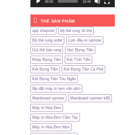
00:00
10:44
THẺ SẢN PHẨM
app shopviet
bộ thẻ rung 16 thẻ
Bộ thẻ rung order
cụm đầu in xprinter
Giá thẻ báo rung
Học Đựng Tiền
Khay Đựng Tiền
Két Tính Tiền
Két Đựng Tiền
Két Đựng Tiền Cà Phê
Két Đựng Tiền Thu Ngân
lắp đặt máy in tem vận đơn
Mainboard xprinter
Mainboard xprinter k80
Máy In Hoá Đơn
Máy In Hóa Đơn Cầm Tay
Máy In Hóa Đơn Mini