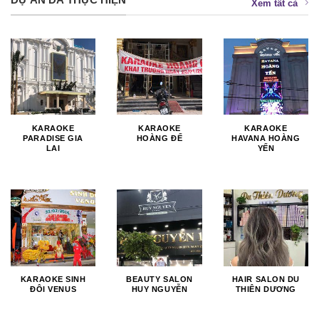
DỰ ÁN ĐÃ THỰC HIỆN
Xem tất cả
KARAOKE
KARAOKE
KARAOKE
PARADISE GIA
HOÀNG ĐẾ
HAVANA HOÀNG
LAI
YẾN
KARAOKE SINH
BEAUTY SALON
HAIR SALON DU
ĐÔI VENUS
HUY NGUYỄN
THIÊN DƯƠNG