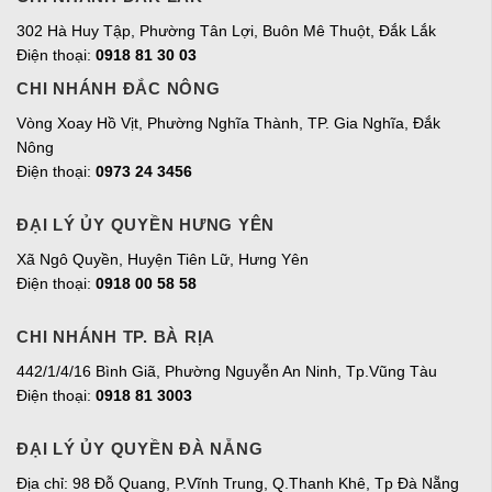
302 Hà Huy Tập, Phường Tân Lợi, Buôn Mê Thuột, Đắk Lắk
Điện thoại:
0918 81 30 03
CHI NHÁNH ĐẮC NÔNG
Vòng Xoay Hồ Vịt, Phường Nghĩa Thành, TP. Gia Nghĩa, Đắk
Nông
Điện thoại:
0973 24 3456
ĐẠI LÝ ỦY QUYỀN HƯNG YÊN
Xã Ngô Quyền, Huyện Tiên Lữ, Hưng Yên
Điện thoại:
0918 00 58 58
CHI NHÁNH TP. BÀ RỊA
442/1/4/16 Bình Giã, Phường Nguyễn An Ninh, Tp.Vũng Tàu
Điện thoại:
0918 81 3003
ĐẠI LÝ ỦY QUYỀN ĐÀ NẴNG
Địa chỉ: 98 Đỗ Quang, P.Vĩnh Trung, Q.Thanh Khê, Tp Đà Nẵng