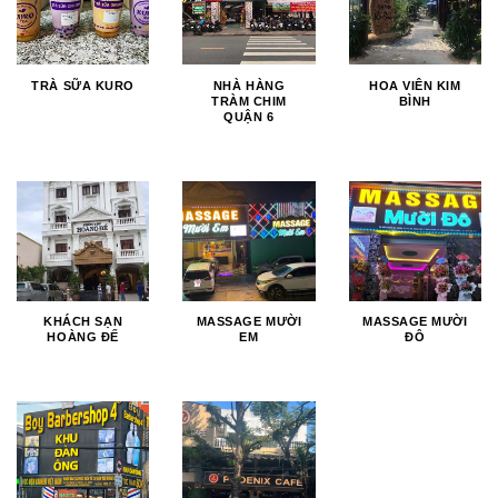
TRÀ SỮA KURO
NHÀ HÀNG
HOA VIÊN KIM
TRÀM CHIM
BÌNH
QUẬN 6
KHÁCH SẠN
MASSAGE MƯỜI
MASSAGE MƯỜI
HOÀNG ĐẾ
EM
ĐÔ