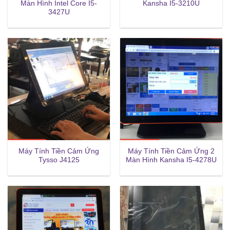
Màn Hình Intel Core I5-
Kansha I5-3210U
3427U
Máy Tính Tiền Cảm Ứng
Máy Tính Tiền Cảm Ứng 2
Tysso J4125
Màn Hình Kansha I5-4278U