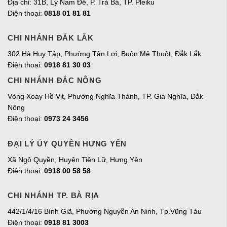
Địa chỉ:
31B, Lý Nam Đế, P. Trà Bá, TP. Pleiku
Điện thoại:
0818 01 81 81
CHI NHÁNH ĐẮK LẮK
302 Hà Huy Tập, Phường Tân Lợi, Buôn Mê Thuột, Đắk Lắk
Điện thoại:
0918 81 30 03
CHI NHÁNH ĐẮC NÔNG
Vòng Xoay Hồ Vịt, Phường Nghĩa Thành, TP. Gia Nghĩa, Đắk
Nông
Điện thoại:
0973 24 3456
ĐẠI LÝ ỦY QUYỀN HƯNG YÊN
Xã Ngô Quyền, Huyện Tiên Lữ, Hưng Yên
Điện thoại:
0918 00 58 58
CHI NHÁNH TP. BÀ RỊA
442/1/4/16 Bình Giã, Phường Nguyễn An Ninh, Tp.Vũng Tàu
Điện thoại:
0918 81 3003