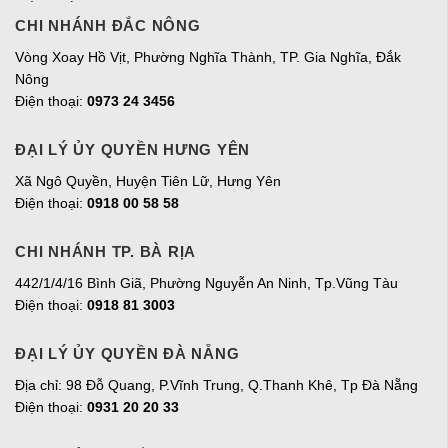
CHI NHÁNH ĐẮC NÔNG
Vòng Xoay Hồ Vịt, Phường Nghĩa Thành, TP. Gia Nghĩa, Đắk
Nông
Điện thoại:
0973 24 3456
ĐẠI LÝ ỦY QUYỀN HƯNG YÊN
Xã Ngô Quyền, Huyện Tiên Lữ, Hưng Yên
Điện thoại:
0918 00 58 58
CHI NHÁNH TP. BÀ RỊA
442/1/4/16 Bình Giã, Phường Nguyễn An Ninh, Tp.Vũng Tàu
Điện thoại:
0918 81 3003
ĐẠI LÝ ỦY QUYỀN ĐÀ NẴNG
Địa chỉ: 98 Đỗ Quang, P.Vĩnh Trung, Q.Thanh Khê, Tp Đà Nẵng
Điện thoại:
0931 20 20 33