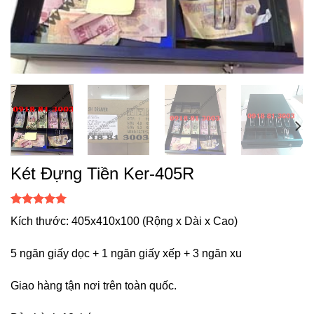
Két Đựng Tiền Ker-405R
5.00
1
trên 5
Kích thước: 405x410x100 (Rộng x Dài x Cao)
dựa trên
đánh giá
5 ngăn giấy dọc + 1 ngăn giấy xếp + 3 ngăn xu
Giao hàng tận nơi trên toàn quốc.