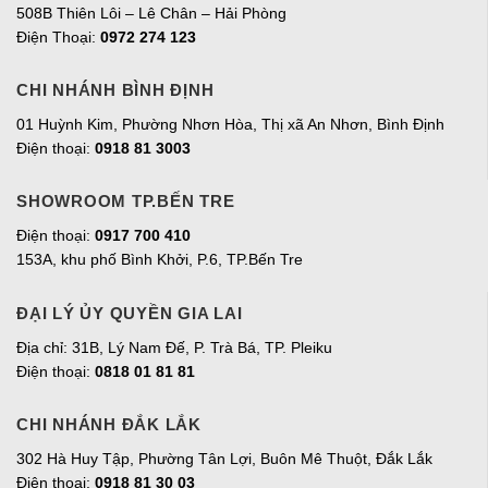
508B Thiên Lôi – Lê Chân – Hải Phòng
Điện Thoại:
0972 274 123
CHI NHÁNH BÌNH ĐỊNH
01 Huỳnh Kim, Phường Nhơn Hòa, Thị xã An Nhơn, Bình Định
Điện thoại:
0918 81 3003
SHOWROOM TP.BẾN TRE
Điện thoại:
0917 700 410
153A, khu phố Bình Khởi, P.6, TP.Bến Tre
ĐẠI LÝ ỦY QUYỀN GIA LAI
Địa chỉ:
31B, Lý Nam Đế, P. Trà Bá, TP. Pleiku
Điện thoại:
0818 01 81 81
CHI NHÁNH ĐẮK LẮK
302 Hà Huy Tập, Phường Tân Lợi, Buôn Mê Thuột, Đắk Lắk
Điện thoại:
0918 81 30 03