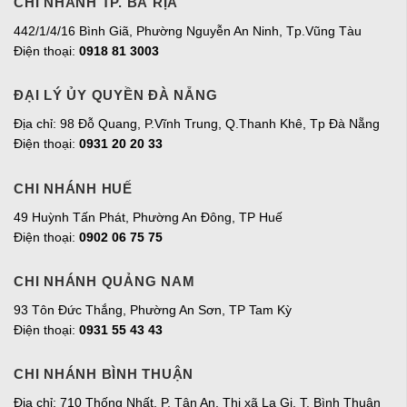
CHI NHÁNH TP. BÀ RỊA
442/1/4/16 Bình Giã, Phường Nguyễn An Ninh, Tp.Vũng Tàu
Điện thoại:
0918 81 3003
ĐẠI LÝ ỦY QUYỀN ĐÀ NẴNG
Địa chỉ: 98 Đỗ Quang, P.Vĩnh Trung, Q.Thanh Khê, Tp Đà Nẵng
Điện thoại:
0931 20 20 33
CHI NHÁNH HUẾ
49 Huỳnh Tấn Phát, Phường An Đông, TP Huế
Điện thoại:
0902 06 75 75
CHI NHÁNH QUẢNG NAM
93 Tôn Đức Thắng, Phường An Sơn, TP Tam Kỳ
Điện thoại:
0931 55 43 43
CHI NHÁNH BÌNH THUẬN
Địa chỉ: 710 Thống Nhất, P. Tân An, Thị xã La Gi, T. Bình Thuận