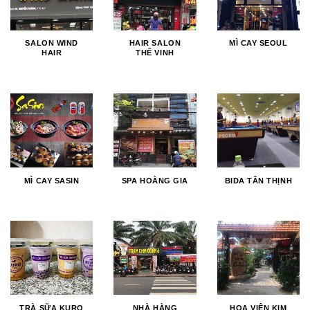
SALON WIND
HAIR SALON
MÌ CAY SEOUL
HAIR
THẾ VINH
MÌ CAY SASIN
SPA HOÀNG GIA
BIDA TÂN THỊNH
TRÀ SỮA KURO
NHÀ HÀNG
HOA VIÊN KIM