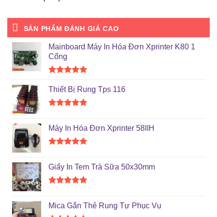
SẢN PHẨM ĐÁNH GIÁ CAO
Mainboard Máy In Hóa Đơn Xprinter K80 1
Cổng
Được xếp
hạng
5.00
Thiết Bị Rung Tps 116
5 sao
Được xếp
hạng
5.00
Máy In Hóa Đơn Xprinter 58IIH
5 sao
Được xếp
hạng
5.00
Giấy In Tem Trà Sữa 50x30mm
5 sao
Được xếp
hạng
5.00
Mica Gắn Thẻ Rung Tự Phục Vụ
5 sao