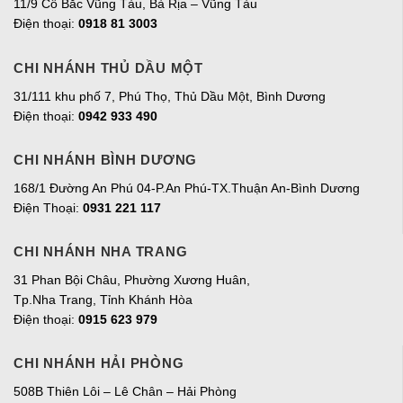
11/9 Cô Bắc Vũng Tàu, Bà Rịa – Vũng Tàu
Điện thoại:
0918 81 3003
CHI NHÁNH THỦ DẦU MỘT
31/111 khu phố 7, Phú Thọ, Thủ Dầu Một, Bình Dương
Điện thoại:
0942 933 490
CHI NHÁNH BÌNH DƯƠNG
168/1 Đường An Phú 04-P.An Phú-TX.Thuận An-Bình Dương
Điện Thoại:
0931 221 117
CHI NHÁNH NHA TRANG
31 Phan Bội Châu, Phường Xương Huân,
Tp.Nha Trang, Tỉnh Khánh Hòa
Điện thoại:
0915 623 979
CHI NHÁNH HẢI PHÒNG
508B Thiên Lôi – Lê Chân – Hải Phòng