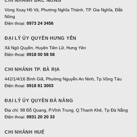
CHI NHÁNH ĐẮC NÔNG
Vòng Xoay Hồ Vịt, Phường Nghĩa Thành, TP. Gia Nghĩa, Đắk
Nông
Điện thoại:
0973 24 3456
ĐẠI LÝ ỦY QUYỀN HƯNG YÊN
Xã Ngô Quyền, Huyện Tiên Lữ, Hưng Yên
Điện thoại:
0918 00 58 58
CHI NHÁNH TP. BÀ RỊA
442/1/4/16 Bình Giã, Phường Nguyễn An Ninh, Tp.Vũng Tàu
Điện thoại:
0918 81 3003
ĐẠI LÝ ỦY QUYỀN ĐÀ NẴNG
Địa chỉ: 98 Đỗ Quang, P.Vĩnh Trung, Q.Thanh Khê, Tp Đà Nẵng
Điện thoại:
0931 20 20 33
CHI NHÁNH HUẾ