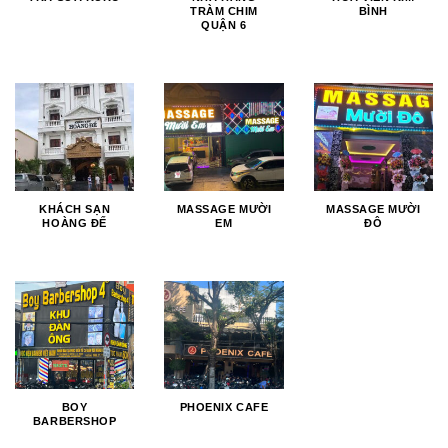
TRÀM CHIM
BÌNH
QUẬN 6
KHÁCH SẠN
MASSAGE MƯỜI
MASSAGE MƯỜI
HOÀNG ĐẾ
EM
ĐÔ
BOY
PHOENIX CAFE
BARBERSHOP