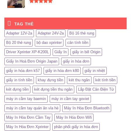
Được xếp
hạng
5.00
5 sao
TAG THẺ
Adapter 12V-2a
Adapter 24V-2a
Bộ 16 thẻ rung
Bộ 20 thẻ rung
bộ dao xprinter
cân tính tiền
Driver Xprinter XP-K200L
Giấy In
giấy in bill Origin
Giấy In Hoá Đơn Origin Japan
giấy in hóa đơn
giấy in hóa đơn k57
giấy in hóa đơn k80
giấy in nhiệt
giấy in tính tiền
khay đựng tiền
két thu ngân
két tính tiền
két đựng tiền
két đựng tiền thu ngân
Lắp Đặt Cân Điện Tử
máy in cầm tay baemin
máy in cầm tay goviet
máy in cầm tay quán ăn vỉa hè
Máy In Hóa Đơn Bluetooth
Máy In Hóa Đơn Cầm Tay
Máy In Hóa Đơn Wifi
Máy In Hóa Đơn Xprinter
phân phối giấy in hóa đơn