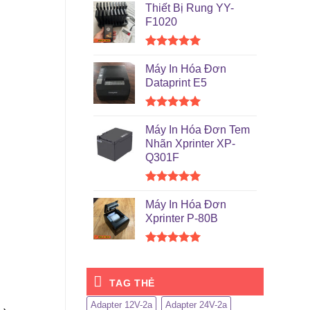
hạng
5.00
Thiết Bị Rung YY-
5 sao
F1020
Được xếp
hạng
5.00
Máy In Hóa Đơn
5 sao
Dataprint E5
Được xếp
hạng
5.00
Máy In Hóa Đơn Tem
5 sao
Nhãn Xprinter XP-
Q301F
Được xếp
hạng
5.00
Máy In Hóa Đơn
5 sao
Xprinter P-80B
Được xếp
hạng
5.00
5 sao
TAG THẺ
Adapter 12V-2a
Adapter 24V-2a