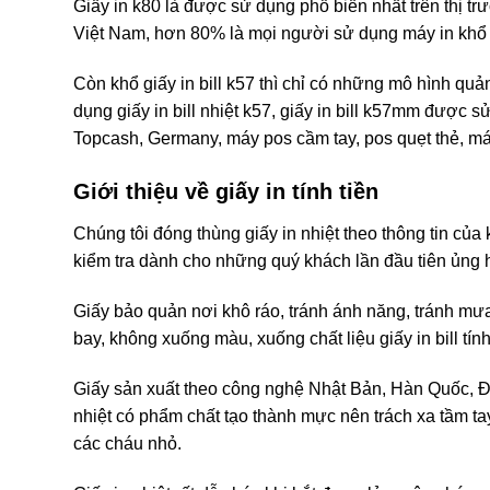
Giấy in k80 là được sử dụng phổ biến nhất trên thị tr
Việt Nam, hơn 80% là mọi người sử dụng máy in khổ
Còn khổ giấy in bill k57 thì chỉ có những mô hình quản
dụng giấy in bill nhiệt k57, giấy in bill k57mm được
Topcash, Germany, máy pos cầm tay, pos quẹt thẻ, m
Giới thiệu về giấy in tính tiền
Chúng tôi đóng thùng giấy in nhiệt theo thông tin của
kiểm tra dành cho những quý khách lần đầu tiên ủng hộ
Giấy bảo quản nơi khô ráo, tránh ánh năng, tránh m
bay, không xuống màu, xuống chất liệu giấy in bill tính
Giấy sản xuất theo công nghệ Nhật Bản, Hàn Quốc, Đ
nhiệt có phẩm chất tạo thành mực nên trách xa tầm ta
các cháu nhỏ.