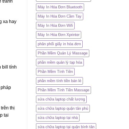
ể tránh
Máy In Hóa Đơn Bluetooth
Máy In Hóa Đơn Cầm Tay
g xa hay
Máy In Hóa Đơn Wifi
Máy In Hóa Đơn Xprinter
phân phối giấy in hóa đơn
Phần Mềm Quản Lý Massage
phần mềm quản lý tạp hóa
bill tính
Phần Mềm Tính Tiền
phần mềm tính tiền bán lẻ
i pháp
Phần Mềm Tính Tiền Massage
sửa chữa laptop chất lượng
trên thị
sửa chữa laptop quận tân phú
p tại
sửa chữa laptop tại nhà
sửa chữa laptop tại quận bình tân