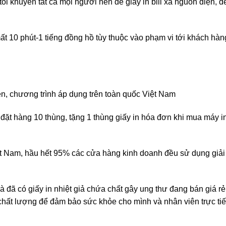
tôi khuyên tất cả mọi người nên để giấy in bill xa nguồn điện, đ
mất 10 phút-1 tiếng đồng hồ tùy thuộc vào phạm vi tới khách hàn
iền, chương trình áp dụng trên toàn quốc Việt Nam
đặt hàng 10 thùng, tặng 1 thùng giấy in hóa đơn khi mua máy in 
Việt Nam, hầu hết 95% các cửa hàng kinh doanh đều sử dụng giả
và đã có giấy in nhiệt giả chứa chất gây ung thư đang bán giá rẻ 
hất lượng để đảm bảo sức khỏe cho mình và nhân viên trực tiế