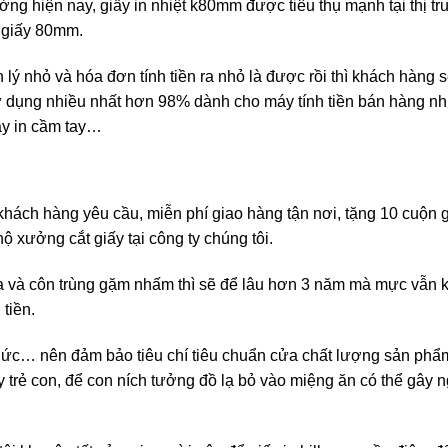
ường hiện nay, giấy in nhiệt k80mm được tiêu thụ mạnh tại thị t
 giấy 80mm.
 lý nhỏ và hóa đơn tính tiền ra nhỏ là được rồi thì khách hàng 
 sử dụng nhiều nhất hơn 98% dành cho máy tính tiền bán hàng n
áy in cầm tay…
 khách hàng yêu cầu, miễn phí giao hàng tận nơi, tặng 10 cuộn g
 xưởng cắt giấy tại công ty chúng tôi.
ưa và côn trùng gặm nhấm thì sẽ để lâu hơn 3 năm mà mực vẫn 
 tiền.
ức… nên đảm bảo tiêu chí tiêu chuẩn cửa chất lượng sản phẩm
y trẻ con, để con ních tưởng đồ lạ bỏ vào miệng ăn có thể gây 