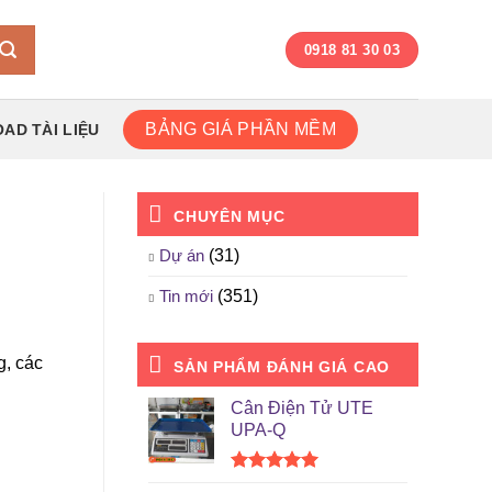
0918 81 30 03
BẢNG GIÁ PHẦN MỀM
AD TÀI LIỆU
CHUYÊN MỤC
Dự án
(31)
Tin mới
(351)
g, các
SẢN PHẨM ĐÁNH GIÁ CAO
Cân Điện Tử UTE
UPA-Q
Được xếp