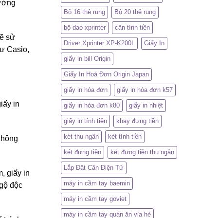
rường
Bộ 16 thẻ rung
Bộ 20 thẻ rung
bộ dao xprinter
cân tính tiền
sẽ sử
Driver Xprinter XP-K200L
Giấy In
hư Casio,
giấy in bill Origin
Giấy In Hoá Đơn Origin Japan
giấy in hóa đơn
giấy in hóa đơn k57
iấy in
giấy in hóa đơn k80
giấy in nhiệt
giấy in tính tiền
khay đựng tiền
két thu ngân
két tính tiền
không
két đựng tiền
két đựng tiền thu ngân
Lắp Đặt Cân Điện Tử
, giấy in
máy in cầm tay baemin
ngộ độc
máy in cầm tay goviet
máy in cầm tay quán ăn vỉa hè