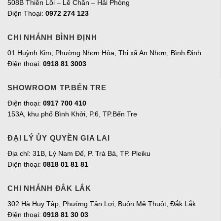
508B Thiên Lôi – Lê Chân – Hải Phòng
Điện Thoại:
0972 274 123
CHI NHÁNH BÌNH ĐỊNH
01 Huỳnh Kim, Phường Nhơn Hòa, Thị xã An Nhơn, Bình Định
Điện thoại:
0918 81 3003
SHOWROOM TP.BẾN TRE
Điện thoại:
0917 700 410
153A, khu phố Bình Khởi, P.6, TP.Bến Tre
ĐẠI LÝ ỦY QUYỀN GIA LAI
Địa chỉ:
31B, Lý Nam Đế, P. Trà Bá, TP. Pleiku
Điện thoại:
0818 01 81 81
CHI NHÁNH ĐẮK LẮK
302 Hà Huy Tập, Phường Tân Lợi, Buôn Mê Thuột, Đắk Lắk
Điện thoại:
0918 81 30 03