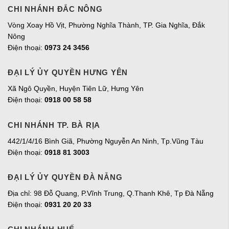
CHI NHÁNH ĐẮC NÔNG
Vòng Xoay Hồ Vịt, Phường Nghĩa Thành, TP. Gia Nghĩa, Đắk
Nông
Điện thoại:
0973 24 3456
ĐẠI LÝ ỦY QUYỀN HƯNG YÊN
Xã Ngô Quyền, Huyện Tiên Lữ, Hưng Yên
Điện thoại:
0918 00 58 58
CHI NHÁNH TP. BÀ RỊA
442/1/4/16 Bình Giã, Phường Nguyễn An Ninh, Tp.Vũng Tàu
Điện thoại:
0918 81 3003
ĐẠI LÝ ỦY QUYỀN ĐÀ NẴNG
Địa chỉ: 98 Đỗ Quang, P.Vĩnh Trung, Q.Thanh Khê, Tp Đà Nẵng
Điện thoại:
0931 20 20 33