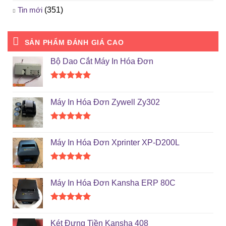
Tin mới
(351)
SẢN PHẨM ĐÁNH GIÁ CAO
Bộ Dao Cắt Máy In Hóa Đơn
Được xếp
hạng
5.00
Máy In Hóa Đơn Zywell Zy302
5 sao
Được xếp
hạng
5.00
Máy In Hóa Đơn Xprinter XP-D200L
5 sao
Được xếp
hạng
5.00
Máy In Hóa Đơn Kansha ERP 80C
5 sao
Được xếp
hạng
5.00
Két Đựng Tiền Kansha 408
5 sao