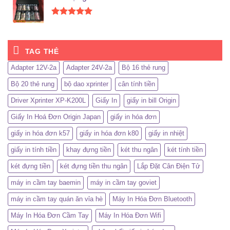
Được xếp
hạng
5.00
5 sao
TAG THẺ
Adapter 12V-2a
Adapter 24V-2a
Bộ 16 thẻ rung
Bộ 20 thẻ rung
bộ dao xprinter
cân tính tiền
Driver Xprinter XP-K200L
Giấy In
giấy in bill Origin
Giấy In Hoá Đơn Origin Japan
giấy in hóa đơn
giấy in hóa đơn k57
giấy in hóa đơn k80
giấy in nhiệt
giấy in tính tiền
khay đựng tiền
két thu ngân
két tính tiền
két đựng tiền
két đựng tiền thu ngân
Lắp Đặt Cân Điện Tử
máy in cầm tay baemin
máy in cầm tay goviet
máy in cầm tay quán ăn vỉa hè
Máy In Hóa Đơn Bluetooth
Máy In Hóa Đơn Cầm Tay
Máy In Hóa Đơn Wifi