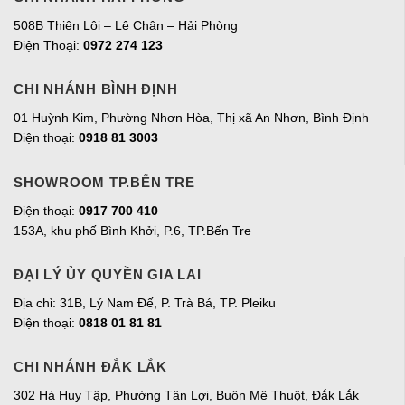
508B Thiên Lôi – Lê Chân – Hải Phòng
Điện Thoại:
0972 274 123
CHI NHÁNH BÌNH ĐỊNH
01 Huỳnh Kim, Phường Nhơn Hòa, Thị xã An Nhơn, Bình Định
Điện thoại:
0918 81 3003
SHOWROOM TP.BẾN TRE
Điện thoại:
0917 700 410
153A, khu phố Bình Khởi, P.6, TP.Bến Tre
ĐẠI LÝ ỦY QUYỀN GIA LAI
Địa chỉ:
31B, Lý Nam Đế, P. Trà Bá, TP. Pleiku
Điện thoại:
0818 01 81 81
CHI NHÁNH ĐẮK LẮK
302 Hà Huy Tập, Phường Tân Lợi, Buôn Mê Thuột, Đắk Lắk