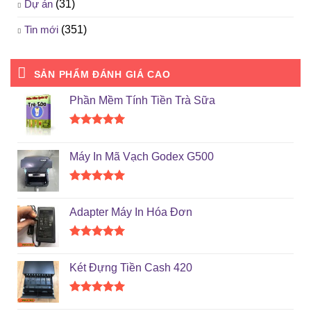
Dự án
(31)
Tin mới
(351)
SẢN PHẨM ĐÁNH GIÁ CAO
Phần Mềm Tính Tiền Trà Sữa
Được xếp
hạng
5.00
Máy In Mã Vạch Godex G500
5 sao
Được xếp
hạng
5.00
Adapter Máy In Hóa Đơn
5 sao
Được xếp
hạng
5.00
Két Đựng Tiền Cash 420
5 sao
Được xếp