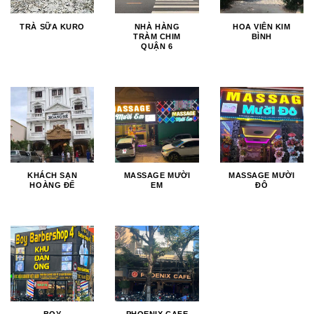
TRÀ SỮA KURO
NHÀ HÀNG
HOA VIÊN KIM
TRÀM CHIM
BÌNH
QUẬN 6
KHÁCH SẠN
MASSAGE MƯỜI
MASSAGE MƯỜI
HOÀNG ĐẾ
EM
ĐÔ