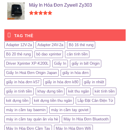
hạng
5.00
Máy In Hóa Đơn Zywell Zy303
5 sao
Được xếp
hạng
5.00
5 sao
TAG THẺ
Adapter 12V-2a
Adapter 24V-2a
Bộ 16 thẻ rung
Bộ 20 thẻ rung
bộ dao xprinter
cân tính tiền
Driver Xprinter XP-K200L
Giấy In
giấy in bill Origin
Giấy In Hoá Đơn Origin Japan
giấy in hóa đơn
giấy in hóa đơn k57
giấy in hóa đơn k80
giấy in nhiệt
giấy in tính tiền
khay đựng tiền
két thu ngân
két tính tiền
két đựng tiền
két đựng tiền thu ngân
Lắp Đặt Cân Điện Tử
máy in cầm tay baemin
máy in cầm tay goviet
máy in cầm tay quán ăn vỉa hè
Máy In Hóa Đơn Bluetooth
Máy In Hóa Đơn Cầm Tay
Máy In Hóa Đơn Wifi