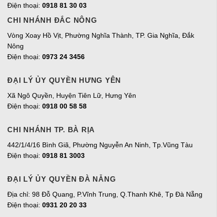
Điện thoại:
0918 81 30 03
CHI NHÁNH ĐẮC NÔNG
Vòng Xoay Hồ Vịt, Phường Nghĩa Thành, TP. Gia Nghĩa, Đắk
Nông
Điện thoại:
0973 24 3456
ĐẠI LÝ ỦY QUYỀN HƯNG YÊN
Xã Ngô Quyền, Huyện Tiên Lữ, Hưng Yên
Điện thoại:
0918 00 58 58
CHI NHÁNH TP. BÀ RỊA
442/1/4/16 Bình Giã, Phường Nguyễn An Ninh, Tp.Vũng Tàu
Điện thoại:
0918 81 3003
ĐẠI LÝ ỦY QUYỀN ĐÀ NẴNG
Địa chỉ: 98 Đỗ Quang, P.Vĩnh Trung, Q.Thanh Khê, Tp Đà Nẵng
Điện thoại:
0931 20 20 33