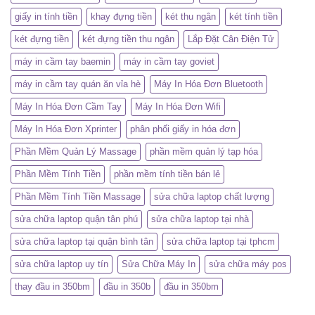
giấy in tính tiền
khay đựng tiền
két thu ngân
két tính tiền
két đựng tiền
két đựng tiền thu ngân
Lắp Đặt Cân Điện Tử
máy in cầm tay baemin
máy in cầm tay goviet
máy in cầm tay quán ăn vỉa hè
Máy In Hóa Đơn Bluetooth
Máy In Hóa Đơn Cầm Tay
Máy In Hóa Đơn Wifi
Máy In Hóa Đơn Xprinter
phân phối giấy in hóa đơn
Phần Mềm Quản Lý Massage
phần mềm quản lý tạp hóa
Phần Mềm Tính Tiền
phần mềm tính tiền bán lẻ
Phần Mềm Tính Tiền Massage
sửa chữa laptop chất lượng
sửa chữa laptop quận tân phú
sửa chữa laptop tại nhà
sửa chữa laptop tại quận bình tân
sửa chữa laptop tại tphcm
sửa chữa laptop uy tín
Sửa Chữa Máy In
sửa chữa máy pos
thay đầu in 350bm
đầu in 350b
đầu in 350bm