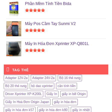
hạng
5.00
Phần Mềm Tính Tiền Bida
5 sao
Được xếp
hạng
5.00
Máy Pos Cầm Tay Sunmi V2
5 sao
Được xếp
hạng
5.00
Máy In Hóa Đơn Xprinter XP-Q801L
5 sao
Được xếp
hạng
5.00
5 sao
TAG THẺ
Adapter 12V-2a
Adapter 24V-2a
Bộ 16 thẻ rung
Bộ 20 thẻ rung
bộ dao xprinter
cân tính tiền
Driver Xprinter XP-K200L
Giấy In
giấy in bill Origin
Giấy In Hoá Đơn Origin Japan
giấy in hóa đơn
giấy in hóa đơn k57
giấy in hóa đơn k80
giấy in nhiệt