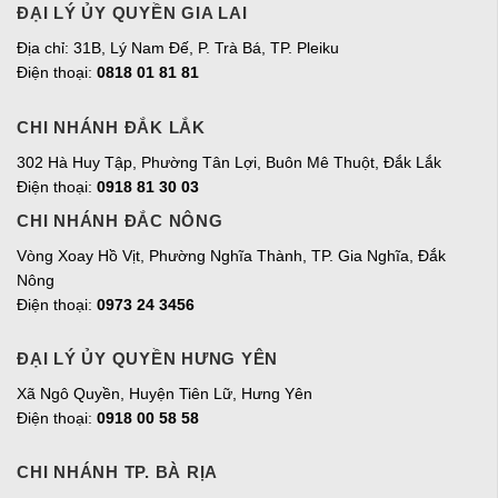
ĐẠI LÝ ỦY QUYỀN GIA LAI
Địa chỉ:
31B, Lý Nam Đế, P. Trà Bá, TP. Pleiku
Điện thoại:
0818 01 81 81
CHI NHÁNH ĐẮK LẮK
302 Hà Huy Tập, Phường Tân Lợi, Buôn Mê Thuột, Đắk Lắk
Điện thoại:
0918 81 30 03
CHI NHÁNH ĐẮC NÔNG
Vòng Xoay Hồ Vịt, Phường Nghĩa Thành, TP. Gia Nghĩa, Đắk
Nông
Điện thoại:
0973 24 3456
ĐẠI LÝ ỦY QUYỀN HƯNG YÊN
Xã Ngô Quyền, Huyện Tiên Lữ, Hưng Yên
Điện thoại:
0918 00 58 58
CHI NHÁNH TP. BÀ RỊA