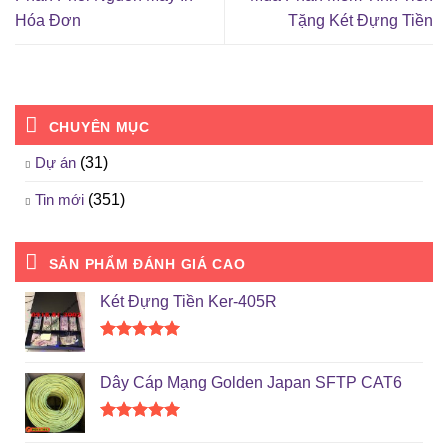
Hóa Đơn
Tặng Két Đựng Tiền
CHUYÊN MỤC
Dự án
(31)
Tin mới
(351)
SẢN PHẨM ĐÁNH GIÁ CAO
Két Đựng Tiền Ker-405R
Được xếp
hạng
5.00
Dây Cáp Mạng Golden Japan SFTP CAT6
5 sao
Được xếp