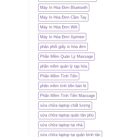
Máy In Hóa Đơn Bluetooth
Máy In Hóa Đơn Cầm Tay
Máy In Hóa Đơn Wifi
Máy In Hóa Đơn Xprinter
phân phối giấy in hóa đơn
Phần Mềm Quản Lý Massage
phần mềm quản lý tạp hóa
Phần Mềm Tính Tiền
phần mềm tính tiền bán lẻ
Phần Mềm Tính Tiền Massage
sửa chữa laptop chất lượng
sửa chữa laptop quận tân phú
sửa chữa laptop tại nhà
sửa chữa laptop tại quận bình tân