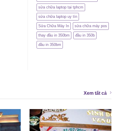
sửa chữa laptop tại tphcm
sửa chữa laptop uy tín
Sửa Chữa Máy In
sửa chữa máy pos
thay đầu in 350bm
đầu in 350b
đầu in 350bm
Xem tất cả