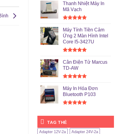
hạng
5.00
Thanh Nhiệt Máy In
5 sao
Mã Vạch
Bình
Được xếp
hạng
5.00
Máy Tính Tiền Cảm
5 sao
Ứng 2 Màn Hình Intel
Core I5-3427U
Được xếp
hạng
5.00
Cân Điện Tử Marcus
5 sao
TD-AW
Được xếp
hạng
5.00
Máy In Hóa Đơn
5 sao
Bluetooth P103
Được xếp
hạng
5.00
5 sao
TAG THẺ
Adapter 12V-2a
Adapter 24V-2a