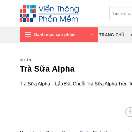
Chuyển
Tìm
đến
kiếm:
nội
dung
Danh mục sản phẩm
TRANG CHỦ
DỰ ÁN
Trà Sữa Alpha
Trà Sữa Alpha – Lắp Đặt Chuỗi Trà Sữa Alpha Trên 