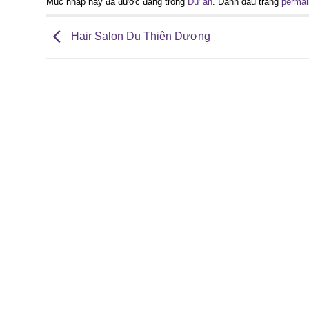
Mục nhập này đã được đăng trong
Dự án
. Đánh dấu trang
permal
Hair Salon Du Thiên Dương