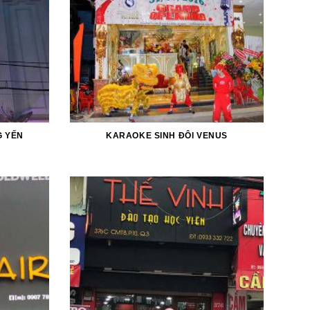
 YẾN
KARAOKE SINH ĐÔI VENUS