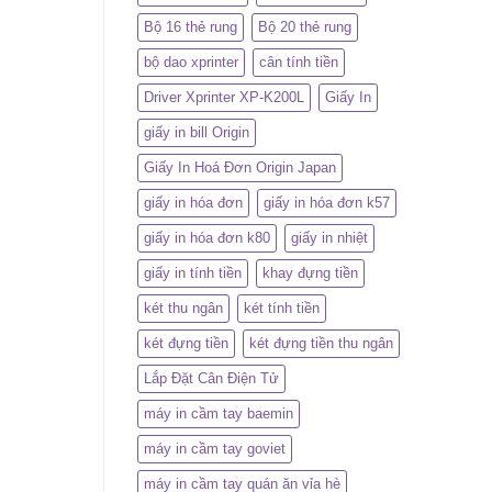
Bộ 16 thẻ rung
Bộ 20 thẻ rung
bộ dao xprinter
cân tính tiền
Driver Xprinter XP-K200L
Giấy In
giấy in bill Origin
Giấy In Hoá Đơn Origin Japan
giấy in hóa đơn
giấy in hóa đơn k57
giấy in hóa đơn k80
giấy in nhiệt
giấy in tính tiền
khay đựng tiền
két thu ngân
két tính tiền
két đựng tiền
két đựng tiền thu ngân
Lắp Đặt Cân Điện Tử
máy in cầm tay baemin
máy in cầm tay goviet
máy in cầm tay quán ăn vỉa hè