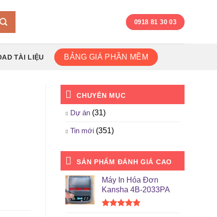
0918 81 30 03
BẢNG GIÁ PHẦN MỀM
AD TÀI LIỆU
CHUYÊN MỤC
Dự án
(31)
Tin mới
(351)
SẢN PHẨM ĐÁNH GIÁ CAO
Máy In Hóa Đơn
Kansha 4B-2033PA
Được xếp