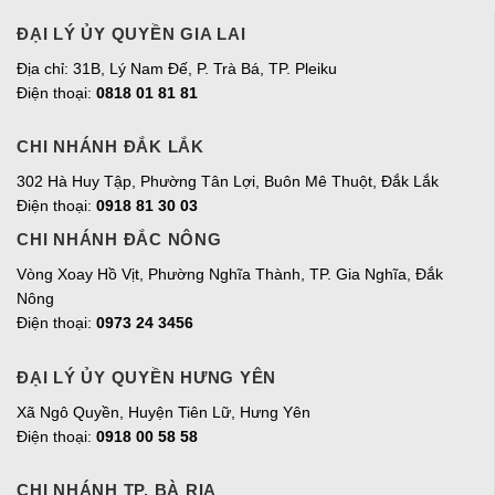
ĐẠI LÝ ỦY QUYỀN GIA LAI
Địa chỉ:
31B, Lý Nam Đế, P. Trà Bá, TP. Pleiku
Điện thoại:
0818 01 81 81
CHI NHÁNH ĐẮK LẮK
302 Hà Huy Tập, Phường Tân Lợi, Buôn Mê Thuột, Đắk Lắk
Điện thoại:
0918 81 30 03
CHI NHÁNH ĐẮC NÔNG
Vòng Xoay Hồ Vịt, Phường Nghĩa Thành, TP. Gia Nghĩa, Đắk
Nông
Điện thoại:
0973 24 3456
ĐẠI LÝ ỦY QUYỀN HƯNG YÊN
Xã Ngô Quyền, Huyện Tiên Lữ, Hưng Yên
Điện thoại:
0918 00 58 58
CHI NHÁNH TP. BÀ RỊA