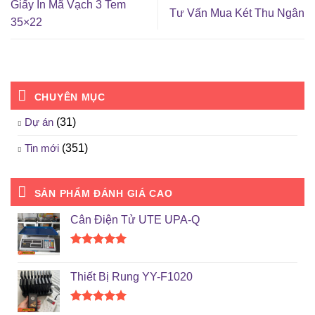
Giấy In Mã Vạch 3 Tem
Tư Vấn Mua Két Thu Ngân
35×22
CHUYÊN MỤC
Dự án
(31)
Tin mới
(351)
SẢN PHẨM ĐÁNH GIÁ CAO
Cân Điện Tử UTE UPA-Q
Được xếp
hạng
5.00
Thiết Bị Rung YY-F1020
5 sao
Được xếp