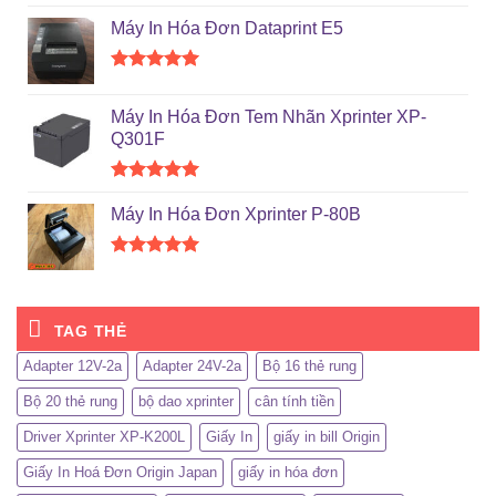
hạng
5.00
Máy In Hóa Đơn Dataprint E5
5 sao
Được xếp
hạng
5.00
Máy In Hóa Đơn Tem Nhãn Xprinter XP-
5 sao
Q301F
Được xếp
hạng
5.00
Máy In Hóa Đơn Xprinter P-80B
5 sao
Được xếp
hạng
5.00
5 sao
TAG THẺ
Adapter 12V-2a
Adapter 24V-2a
Bộ 16 thẻ rung
Bộ 20 thẻ rung
bộ dao xprinter
cân tính tiền
Driver Xprinter XP-K200L
Giấy In
giấy in bill Origin
Giấy In Hoá Đơn Origin Japan
giấy in hóa đơn