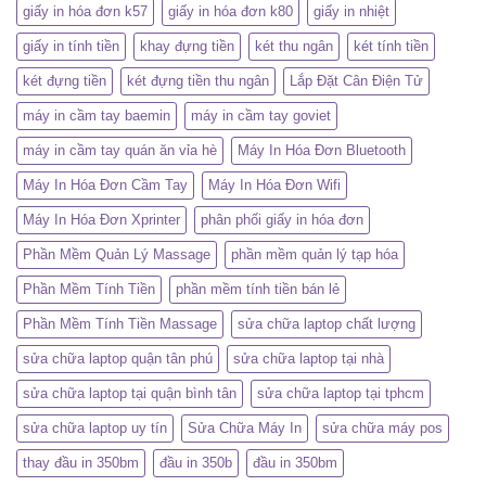
giấy in hóa đơn k57
giấy in hóa đơn k80
giấy in nhiệt
giấy in tính tiền
khay đựng tiền
két thu ngân
két tính tiền
két đựng tiền
két đựng tiền thu ngân
Lắp Đặt Cân Điện Tử
máy in cầm tay baemin
máy in cầm tay goviet
máy in cầm tay quán ăn vỉa hè
Máy In Hóa Đơn Bluetooth
Máy In Hóa Đơn Cầm Tay
Máy In Hóa Đơn Wifi
Máy In Hóa Đơn Xprinter
phân phối giấy in hóa đơn
Phần Mềm Quản Lý Massage
phần mềm quản lý tạp hóa
Phần Mềm Tính Tiền
phần mềm tính tiền bán lẻ
Phần Mềm Tính Tiền Massage
sửa chữa laptop chất lượng
sửa chữa laptop quận tân phú
sửa chữa laptop tại nhà
sửa chữa laptop tại quận bình tân
sửa chữa laptop tại tphcm
sửa chữa laptop uy tín
Sửa Chữa Máy In
sửa chữa máy pos
thay đầu in 350bm
đầu in 350b
đầu in 350bm