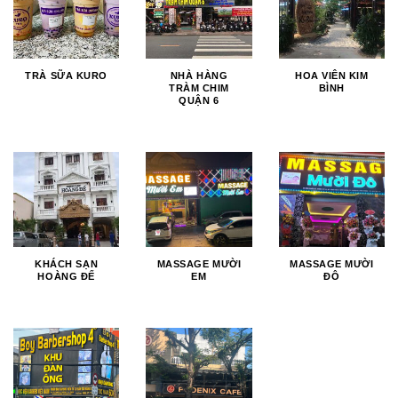
TRÀ SỮA KURO
NHÀ HÀNG
HOA VIÊN KIM
TRÀM CHIM
BÌNH
QUẬN 6
KHÁCH SẠN
MASSAGE MƯỜI
MASSAGE MƯỜI
HOÀNG ĐẾ
EM
ĐÔ