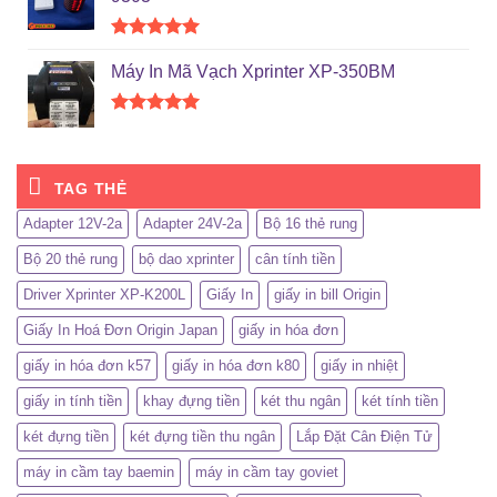
Được xếp
hạng
5.00
Máy In Mã Vạch Xprinter XP-350BM
5 sao
Được xếp
hạng
5.00
5 sao
TAG THẺ
Adapter 12V-2a
Adapter 24V-2a
Bộ 16 thẻ rung
Bộ 20 thẻ rung
bộ dao xprinter
cân tính tiền
Driver Xprinter XP-K200L
Giấy In
giấy in bill Origin
Giấy In Hoá Đơn Origin Japan
giấy in hóa đơn
giấy in hóa đơn k57
giấy in hóa đơn k80
giấy in nhiệt
giấy in tính tiền
khay đựng tiền
két thu ngân
két tính tiền
két đựng tiền
két đựng tiền thu ngân
Lắp Đặt Cân Điện Tử
máy in cầm tay baemin
máy in cầm tay goviet