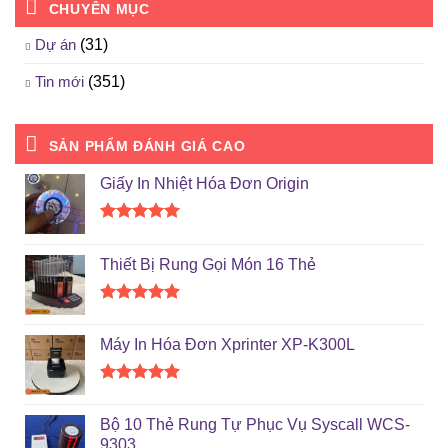
CHUYÊN MỤC
Dự án
(31)
Tin mới
(351)
SẢN PHẨM ĐÁNH GIÁ CAO
Giấy In Nhiệt Hóa Đơn Origin
Được xếp
hạng
5.00
Thiết Bị Rung Gọi Món 16 Thẻ
5 sao
Được xếp
hạng
5.00
Máy In Hóa Đơn Xprinter XP-K300L
5 sao
Được xếp
hạng
5.00
Bộ 10 Thẻ Rung Tự Phục Vụ Syscall WCS-
5 sao
9303