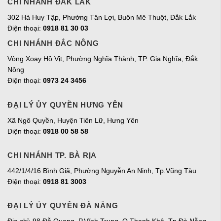
CHI NHÁNH ĐẮK LẮK
302 Hà Huy Tập, Phường Tân Lợi, Buôn Mê Thuột, Đắk Lắk
Điện thoại:
0918 81 30 03
CHI NHÁNH ĐẮC NÔNG
Vòng Xoay Hồ Vịt, Phường Nghĩa Thành, TP. Gia Nghĩa, Đắk
Nông
Điện thoại:
0973 24 3456
ĐẠI LÝ ỦY QUYỀN HƯNG YÊN
Xã Ngô Quyền, Huyện Tiên Lữ, Hưng Yên
Điện thoại:
0918 00 58 58
CHI NHÁNH TP. BÀ RỊA
442/1/4/16 Bình Giã, Phường Nguyễn An Ninh, Tp.Vũng Tàu
Điện thoại:
0918 81 3003
ĐẠI LÝ ỦY QUYỀN ĐÀ NẴNG