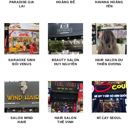
PARADISE GIA
HOÀNG ĐẾ
HAVANA HOÀNG
LAI
YẾN
KARAOKE SINH
BEAUTY SALON
HAIR SALON DU
ĐÔI VENUS
HUY NGUYỄN
THIÊN DƯƠNG
SALON WIND
HAIR SALON
MÌ CAY SEOUL
HAIR
THẾ VINH