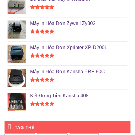
Được xếp
hạng
5.00
Máy In Hóa Đơn Zywell Zy302
5 sao
Được xếp
hạng
5.00
Máy In Hóa Đơn Xprinter XP-D200L
5 sao
Được xếp
hạng
5.00
Máy In Hóa Đơn Kansha ERP 80C
5 sao
Được xếp
hạng
5.00
Két Đựng Tiền Kansha 408
5 sao
Được xếp
hạng
5.00
5 sao
TAG THẺ