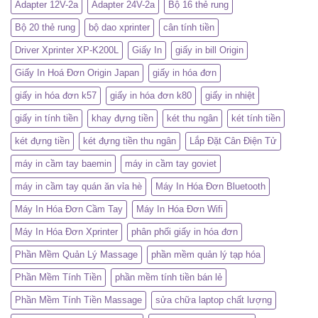
Adapter 12V-2a
Adapter 24V-2a
Bộ 16 thẻ rung
Bộ 20 thẻ rung
bộ dao xprinter
cân tính tiền
Driver Xprinter XP-K200L
Giấy In
giấy in bill Origin
Giấy In Hoá Đơn Origin Japan
giấy in hóa đơn
giấy in hóa đơn k57
giấy in hóa đơn k80
giấy in nhiệt
giấy in tính tiền
khay đựng tiền
két thu ngân
két tính tiền
két đựng tiền
két đựng tiền thu ngân
Lắp Đặt Cân Điện Tử
máy in cầm tay baemin
máy in cầm tay goviet
máy in cầm tay quán ăn vỉa hè
Máy In Hóa Đơn Bluetooth
Máy In Hóa Đơn Cầm Tay
Máy In Hóa Đơn Wifi
Máy In Hóa Đơn Xprinter
phân phối giấy in hóa đơn
Phần Mềm Quản Lý Massage
phần mềm quản lý tạp hóa
Phần Mềm Tính Tiền
phần mềm tính tiền bán lẻ
Phần Mềm Tính Tiền Massage
sửa chữa laptop chất lượng