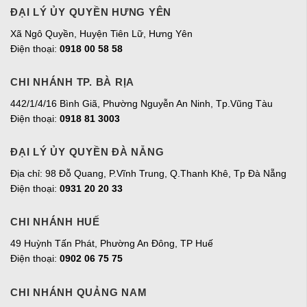
ĐẠI LÝ ỦY QUYỀN HƯNG YÊN
Xã Ngô Quyền, Huyện Tiên Lữ, Hưng Yên
Điện thoại:
0918 00 58 58
CHI NHÁNH TP. BÀ RỊA
442/1/4/16 Bình Giã, Phường Nguyễn An Ninh, Tp.Vũng Tàu
Điện thoại:
0918 81 3003
ĐẠI LÝ ỦY QUYỀN ĐÀ NẴNG
Địa chỉ: 98 Đỗ Quang, P.Vĩnh Trung, Q.Thanh Khê, Tp Đà Nẵng
Điện thoại:
0931 20 20 33
CHI NHÁNH HUẾ
49 Huỳnh Tấn Phát, Phường An Đông, TP Huế
Điện thoại:
0902 06 75 75
CHI NHÁNH QUẢNG NAM