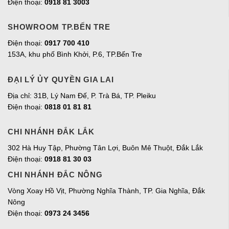
Điện thoại:
0918 81 3003
SHOWROOM TP.BẾN TRE
Điện thoại:
0917 700 410
153A, khu phố Bình Khởi, P.6, TP.Bến Tre
ĐẠI LÝ ỦY QUYỀN GIA LAI
Địa chỉ:
31B, Lý Nam Đế, P. Trà Bá, TP. Pleiku
Điện thoại:
0818 01 81 81
CHI NHÁNH ĐẮK LẮK
302 Hà Huy Tập, Phường Tân Lợi, Buôn Mê Thuột, Đắk Lắk
Điện thoại:
0918 81 30 03
CHI NHÁNH ĐẮC NÔNG
Vòng Xoay Hồ Vịt, Phường Nghĩa Thành, TP. Gia Nghĩa, Đắk
Nông
Điện thoại:
0973 24 3456