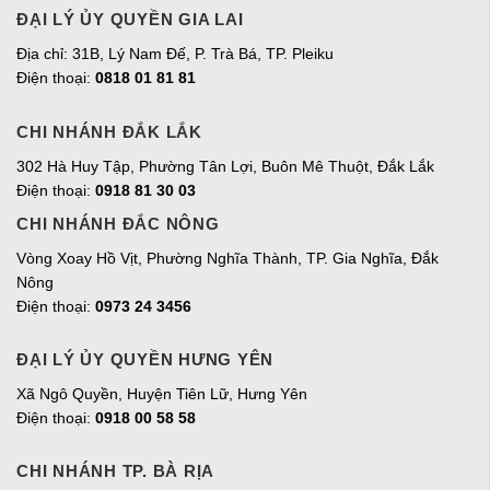
ĐẠI LÝ ỦY QUYỀN GIA LAI
Địa chỉ:
31B, Lý Nam Đế, P. Trà Bá, TP. Pleiku
Điện thoại:
0818 01 81 81
CHI NHÁNH ĐẮK LẮK
302 Hà Huy Tập, Phường Tân Lợi, Buôn Mê Thuột, Đắk Lắk
Điện thoại:
0918 81 30 03
CHI NHÁNH ĐẮC NÔNG
Vòng Xoay Hồ Vịt, Phường Nghĩa Thành, TP. Gia Nghĩa, Đắk
Nông
Điện thoại:
0973 24 3456
ĐẠI LÝ ỦY QUYỀN HƯNG YÊN
Xã Ngô Quyền, Huyện Tiên Lữ, Hưng Yên
Điện thoại:
0918 00 58 58
CHI NHÁNH TP. BÀ RỊA