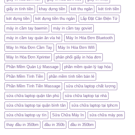
giấy in tính tiền
khay đựng tiền
két thu ngân
két tính tiền
két đựng tiền
két đựng tiền thu ngân
Lắp Đặt Cân Điện Tử
máy in cầm tay baemin
máy in cầm tay goviet
máy in cầm tay quán ăn vỉa hè
Máy In Hóa Đơn Bluetooth
Máy In Hóa Đơn Cầm Tay
Máy In Hóa Đơn Wifi
Máy In Hóa Đơn Xprinter
phân phối giấy in hóa đơn
Phần Mềm Quản Lý Massage
phần mềm quản lý tạp hóa
Phần Mềm Tính Tiền
phần mềm tính tiền bán lẻ
Phần Mềm Tính Tiền Massage
sửa chữa laptop chất lượng
sửa chữa laptop quận tân phú
sửa chữa laptop tại nhà
sửa chữa laptop tại quận bình tân
sửa chữa laptop tại tphcm
sửa chữa laptop uy tín
Sửa Chữa Máy In
sửa chữa máy pos
thay đầu in 350bm
đầu in 350b
đầu in 350bm