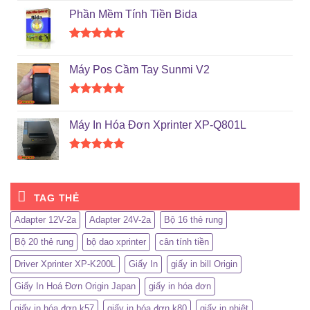
hạng
5.00
Phần Mềm Tính Tiền Bida
5 sao
Được xếp
hạng
5.00
Máy Pos Cầm Tay Sunmi V2
5 sao
Được xếp
hạng
5.00
Máy In Hóa Đơn Xprinter XP-Q801L
5 sao
Được xếp
hạng
5.00
5 sao
TAG THẺ
Adapter 12V-2a
Adapter 24V-2a
Bộ 16 thẻ rung
Bộ 20 thẻ rung
bộ dao xprinter
cân tính tiền
Driver Xprinter XP-K200L
Giấy In
giấy in bill Origin
Giấy In Hoá Đơn Origin Japan
giấy in hóa đơn
giấy in hóa đơn k57
giấy in hóa đơn k80
giấy in nhiệt