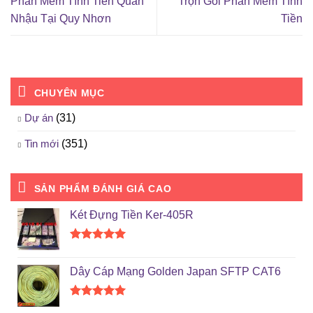
Phần Mềm Tính Tiền Quán
Trọn Gói Phần Mềm Tính
Nhậu Tại Quy Nhơn
Tiền
CHUYÊN MỤC
Dự án
(31)
Tin mới
(351)
SẢN PHẨM ĐÁNH GIÁ CAO
Két Đựng Tiền Ker-405R
Được xếp
hạng
5.00
Dây Cáp Mạng Golden Japan SFTP CAT6
5 sao
Được xếp