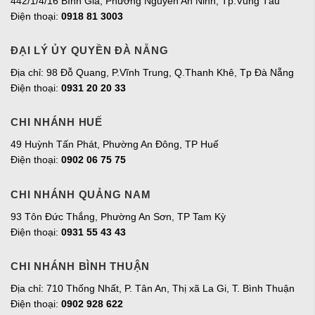
442/1/4/16 Bình Giã, Phường Nguyễn An Ninh, Tp.Vũng Tàu
Điện thoại:
0918 81 3003
ĐẠI LÝ ỦY QUYỀN ĐÀ NẴNG
Địa chỉ: 98 Đỗ Quang, P.Vĩnh Trung, Q.Thanh Khê, Tp Đà Nẵng
Điện thoại:
0931 20 20 33
CHI NHÁNH HUẾ
49 Huỳnh Tấn Phát, Phường An Đông, TP Huế
Điện thoại:
0902 06 75 75
CHI NHÁNH QUẢNG NAM
93 Tôn Đức Thắng, Phường An Sơn, TP Tam Kỳ
Điện thoại:
0931 55 43 43
CHI NHÁNH BÌNH THUẬN
Địa chỉ: 710 Thống Nhất, P. Tân An, Thị xã La Gi, T. Bình Thuận
Điện thoại:
0902 928 622