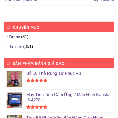
CHUYÊN MỤC
Dự án
(31)
Tin mới
(351)
SẢN PHẨM ĐÁNH GIÁ CAO
Bộ 16 Thẻ Rung Tự Phục Vụ
Được xếp
hạng
5.00
Máy Tính Tiền Cảm Ứng 2 Màn Hình Kansha
5 sao
I5-4278U
Được xếp
hạng
5.00
Trọn Bộ Phần Mềm Bán Hàng Cửa Hàng