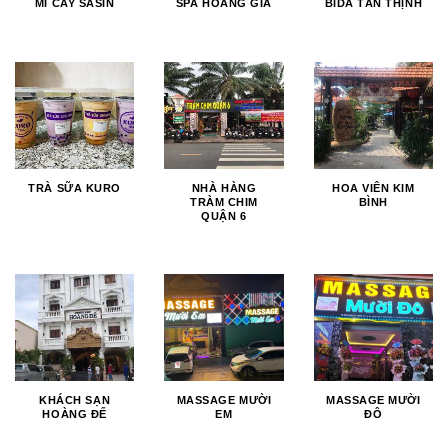
MÌ CAY SASIN
SPA HOÀNG GIA
BIDA TÂN THỊNH
TRÀ SỮA KURO
NHÀ HÀNG
HOA VIÊN KIM
TRÀM CHIM
BÌNH
QUẬN 6
KHÁCH SẠN
MASSAGE MƯỜI
MASSAGE MƯỜI
HOÀNG ĐẾ
EM
ĐÔ