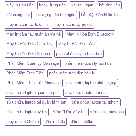
giấy in tính tiền
khay đựng tiền
két thu ngân
két tính tiền
két đựng tiền
két đựng tiền thu ngân
Lắp Đặt Cân Điện Tử
máy in cầm tay baemin
máy in cầm tay goviet
máy in cầm tay quán ăn vỉa hè
Máy In Hóa Đơn Bluetooth
Máy In Hóa Đơn Cầm Tay
Máy In Hóa Đơn Wifi
Máy In Hóa Đơn Xprinter
phân phối giấy in hóa đơn
Phần Mềm Quản Lý Massage
phần mềm quản lý tạp hóa
Phần Mềm Tính Tiền
phần mềm tính tiền bán lẻ
Phần Mềm Tính Tiền Massage
sửa chữa laptop chất lượng
sửa chữa laptop quận tân phú
sửa chữa laptop tại nhà
sửa chữa laptop tại quận bình tân
sửa chữa laptop tại tphcm
sửa chữa laptop uy tín
Sửa Chữa Máy In
sửa chữa máy pos
thay đầu in 350bm
đầu in 350b
đầu in 350bm