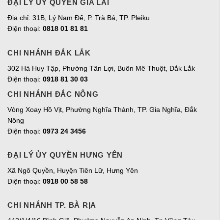
ĐẠI LÝ ỦY QUYỀN GIA LAI
Địa chỉ:
31B, Lý Nam Đế, P. Trà Bá, TP. Pleiku
Điện thoại:
0818 01 81 81
CHI NHÁNH ĐẮK LẮK
302 Hà Huy Tập, Phường Tân Lợi, Buôn Mê Thuột, Đắk Lắk
Điện thoại:
0918 81 30 03
CHI NHÁNH ĐẮC NÔNG
Vòng Xoay Hồ Vịt, Phường Nghĩa Thành, TP. Gia Nghĩa, Đắk
Nông
Điện thoại:
0973 24 3456
ĐẠI LÝ ỦY QUYỀN HƯNG YÊN
Xã Ngô Quyền, Huyện Tiên Lữ, Hưng Yên
Điện thoại:
0918 00 58 58
CHI NHÁNH TP. BÀ RỊA