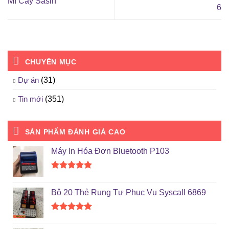
Mì Cay Sasin
6
CHUYÊN MỤC
Dự án
(31)
Tin mới
(351)
SẢN PHẨM ĐÁNH GIÁ CAO
Máy In Hóa Đơn Bluetooth P103
Được xếp
hạng
5.00
Bộ 20 Thẻ Rung Tự Phục Vụ Syscall 6869
5 sao
Được xếp
hạng
5.00