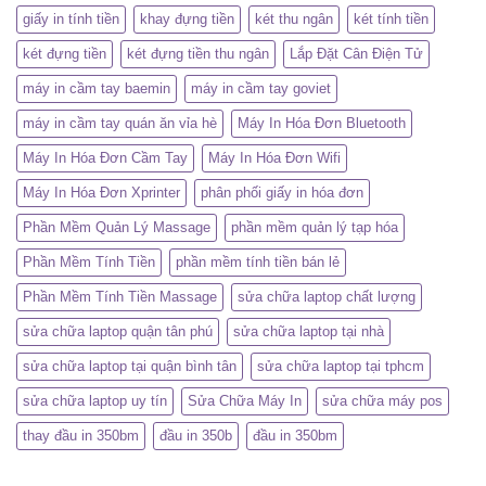
giấy in tính tiền
khay đựng tiền
két thu ngân
két tính tiền
két đựng tiền
két đựng tiền thu ngân
Lắp Đặt Cân Điện Tử
máy in cầm tay baemin
máy in cầm tay goviet
máy in cầm tay quán ăn vỉa hè
Máy In Hóa Đơn Bluetooth
Máy In Hóa Đơn Cầm Tay
Máy In Hóa Đơn Wifi
Máy In Hóa Đơn Xprinter
phân phối giấy in hóa đơn
Phần Mềm Quản Lý Massage
phần mềm quản lý tạp hóa
Phần Mềm Tính Tiền
phần mềm tính tiền bán lẻ
Phần Mềm Tính Tiền Massage
sửa chữa laptop chất lượng
sửa chữa laptop quận tân phú
sửa chữa laptop tại nhà
sửa chữa laptop tại quận bình tân
sửa chữa laptop tại tphcm
sửa chữa laptop uy tín
Sửa Chữa Máy In
sửa chữa máy pos
thay đầu in 350bm
đầu in 350b
đầu in 350bm