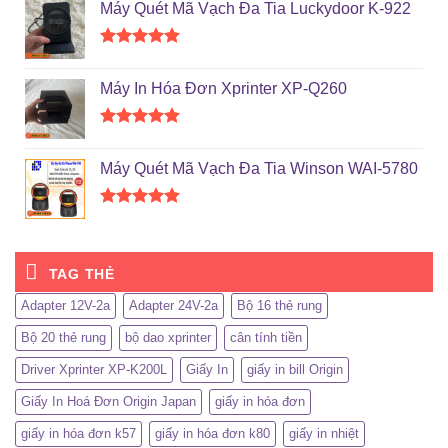
Máy Quét Mã Vạch Đa Tia Luckydoor K-922
5 sao
Được xếp
hạng
5.00
Máy In Hóa Đơn Xprinter XP-Q260
5 sao
Được xếp
hạng
5.00
Máy Quét Mã Vạch Đa Tia Winson WAI-5780
5 sao
Được xếp
hạng
5.00
5 sao
TAG THẺ
Adapter 12V-2a
Adapter 24V-2a
Bộ 16 thẻ rung
Bộ 20 thẻ rung
bộ dao xprinter
cân tính tiền
Driver Xprinter XP-K200L
Giấy In
giấy in bill Origin
Giấy In Hoá Đơn Origin Japan
giấy in hóa đơn
giấy in hóa đơn k57
giấy in hóa đơn k80
giấy in nhiệt