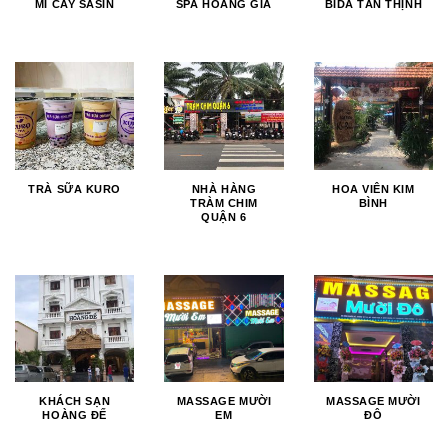
MÌ CAY SASIN
SPA HOÀNG GIA
BIDA TÂN THỊNH
TRÀ SỮA KURO
NHÀ HÀNG
HOA VIÊN KIM
TRÀM CHIM
BÌNH
QUẬN 6
KHÁCH SẠN
MASSAGE MƯỜI
MASSAGE MƯỜI
HOÀNG ĐẾ
EM
ĐÔ