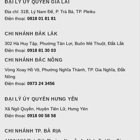
ĐẠI LÝ ỦY QUYỀN GIA LAI
Địa chỉ:
31B, Lý Nam Đế, P. Trà Bá, TP. Pleiku
Điện thoại:
0818 01 81 81
CHI NHÁNH ĐẮK LẮK
302 Hà Huy Tập, Phường Tân Lợi, Buôn Mê Thuột, Đắk Lắk
Điện thoại:
0918 81 30 03
CHI NHÁNH ĐẮC NÔNG
Vòng Xoay Hồ Vịt, Phường Nghĩa Thành, TP. Gia Nghĩa, Đắk
Nông
Điện thoại:
0973 24 3456
ĐẠI LÝ ỦY QUYỀN HƯNG YÊN
Xã Ngô Quyền, Huyện Tiên Lữ, Hưng Yên
Điện thoại:
0918 00 58 58
CHI NHÁNH TP. BÀ RỊA