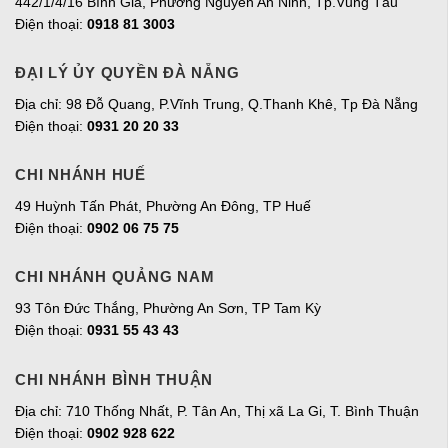
442/1/4/16 Bình Giã, Phường Nguyễn An Ninh, Tp.Vũng Tàu
Điện thoại:
0918 81 3003
ĐẠI LÝ ỦY QUYỀN ĐÀ NẴNG
Địa chỉ: 98 Đỗ Quang, P.Vĩnh Trung, Q.Thanh Khê, Tp Đà Nẵng
Điện thoại:
0931 20 20 33
CHI NHÁNH HUẾ
49 Huỳnh Tấn Phát, Phường An Đông, TP Huế
Điện thoại:
0902 06 75 75
CHI NHÁNH QUẢNG NAM
93 Tôn Đức Thắng, Phường An Sơn, TP Tam Kỳ
Điện thoại:
0931 55 43 43
CHI NHÁNH BÌNH THUẬN
Địa chỉ: 710 Thống Nhất, P. Tân An, Thị xã La Gi, T. Bình Thuận
Điện thoại:
0902 928 622