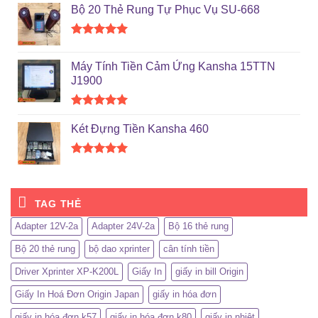
hạng
5.00
Bộ 20 Thẻ Rung Tự Phục Vụ SU-668
5 sao
Được xếp
hạng
5.00
Máy Tính Tiền Cảm Ứng Kansha 15TTN
5 sao
J1900
Được xếp
hạng
5.00
Két Đựng Tiền Kansha 460
5 sao
Được xếp
hạng
5.00
5 sao
TAG THẺ
Adapter 12V-2a
Adapter 24V-2a
Bộ 16 thẻ rung
Bộ 20 thẻ rung
bộ dao xprinter
cân tính tiền
Driver Xprinter XP-K200L
Giấy In
giấy in bill Origin
Giấy In Hoá Đơn Origin Japan
giấy in hóa đơn
giấy in hóa đơn k57
giấy in hóa đơn k80
giấy in nhiệt