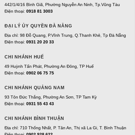
442/1/4/16 Bình Giã, Phường Nguyễn An Ninh, Tp.Vũng Tàu
Điện thoại:
0918 81 3003
ĐẠI LÝ ỦY QUYỀN ĐÀ NẴNG
Địa chỉ: 98 Đỗ Quang, P.Vĩnh Trung, Q.Thanh Khê, Tp Đà Nẵng
Điện thoại:
0931 20 20 33
CHI NHÁNH HUẾ
49 Huỳnh Tấn Phát, Phường An Đông, TP Huế
Điện thoại:
0902 06 75 75
CHI NHÁNH QUẢNG NAM
93 Tôn Đức Thắng, Phường An Sơn, TP Tam Kỳ
Điện thoại:
0931 55 43 43
CHI NHÁNH BÌNH THUẬN
Địa chỉ: 710 Thống Nhất, P. Tân An, Thị xã La Gi, T. Bình Thuận
Điện thoại:
0902 928 622