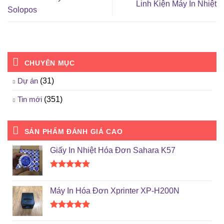
Linh Kiện Máy In Nhiệt
Solopos
CHUYÊN MỤC
Dự án
(31)
Tin mới
(351)
SẢN PHẨM ĐÁNH GIÁ CAO
Giấy In Nhiệt Hóa Đơn Sahara K57
Được xếp
hạng
5.00
Máy In Hóa Đơn Xprinter XP-H200N
5 sao
Được xếp