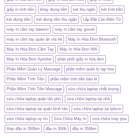
giấy in tính tiền
khay đựng tiền
két thu ngân
két tính tiền
két đựng tiền
két đựng tiền thu ngân
Lắp Đặt Cân Điện Tử
máy in cầm tay baemin
máy in cầm tay goviet
máy in cầm tay quán ăn vỉa hè
Máy In Hóa Đơn Bluetooth
Máy In Hóa Đơn Cầm Tay
Máy In Hóa Đơn Wifi
Máy In Hóa Đơn Xprinter
phân phối giấy in hóa đơn
Phần Mềm Quản Lý Massage
phần mềm quản lý tạp hóa
Phần Mềm Tính Tiền
phần mềm tính tiền bán lẻ
Phần Mềm Tính Tiền Massage
sửa chữa laptop chất lượng
sửa chữa laptop quận tân phú
sửa chữa laptop tại nhà
sửa chữa laptop tại quận bình tân
sửa chữa laptop tại tphcm
sửa chữa laptop uy tín
Sửa Chữa Máy In
sửa chữa máy pos
thay đầu in 350bm
đầu in 350b
đầu in 350bm