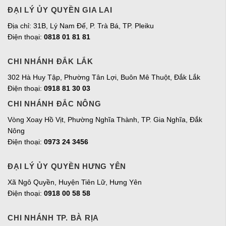
ĐẠI LÝ ỦY QUYỀN GIA LAI
Địa chỉ:
31B, Lý Nam Đế, P. Trà Bá, TP. Pleiku
Điện thoại:
0818 01 81 81
CHI NHÁNH ĐẮK LẮK
302 Hà Huy Tập, Phường Tân Lợi, Buôn Mê Thuột, Đắk Lắk
Điện thoại:
0918 81 30 03
CHI NHÁNH ĐẮC NÔNG
Vòng Xoay Hồ Vịt, Phường Nghĩa Thành, TP. Gia Nghĩa, Đắk
Nông
Điện thoại:
0973 24 3456
ĐẠI LÝ ỦY QUYỀN HƯNG YÊN
Xã Ngô Quyền, Huyện Tiên Lữ, Hưng Yên
Điện thoại:
0918 00 58 58
CHI NHÁNH TP. BÀ RỊA