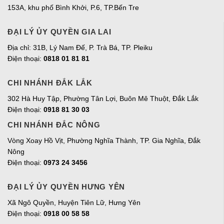
153A, khu phố Bình Khởi, P.6, TP.Bến Tre
ĐẠI LÝ ỦY QUYỀN GIA LAI
Địa chỉ:
31B, Lý Nam Đế, P. Trà Bá, TP. Pleiku
Điện thoại:
0818 01 81 81
CHI NHÁNH ĐẮK LẮK
302 Hà Huy Tập, Phường Tân Lợi, Buôn Mê Thuột, Đắk Lắk
Điện thoại:
0918 81 30 03
CHI NHÁNH ĐẮC NÔNG
Vòng Xoay Hồ Vịt, Phường Nghĩa Thành, TP. Gia Nghĩa, Đắk
Nông
Điện thoại:
0973 24 3456
ĐẠI LÝ ỦY QUYỀN HƯNG YÊN
Xã Ngô Quyền, Huyện Tiên Lữ, Hưng Yên
Điện thoại:
0918 00 58 58