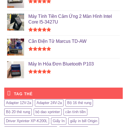
Được xếp
hạng
5.00
Máy Tính Tiền Cảm Ứng 2 Màn Hình Intel
5 sao
Core I5-3427U
Được xếp
hạng
5.00
Cân Điện Tử Marcus TD-AW
5 sao
Được xếp
hạng
5.00
Máy In Hóa Đơn Bluetooth P103
5 sao
Được xếp
hạng
5.00
5 sao
TAG THẺ
Adapter 12V-2a
Adapter 24V-2a
Bộ 16 thẻ rung
Bộ 20 thẻ rung
bộ dao xprinter
cân tính tiền
Driver Xprinter XP-K200L
Giấy In
giấy in bill Origin