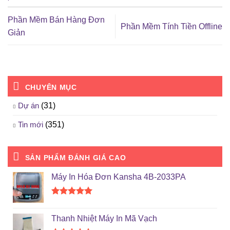
Phần Mềm Bán Hàng Đơn
Phần Mềm Tính Tiền Offline
Giản
CHUYÊN MỤC
Dự án
(31)
Tin mới
(351)
SẢN PHẨM ĐÁNH GIÁ CAO
Máy In Hóa Đơn Kansha 4B-2033PA
Được xếp
hạng
5.00
Thanh Nhiệt Máy In Mã Vạch
5 sao