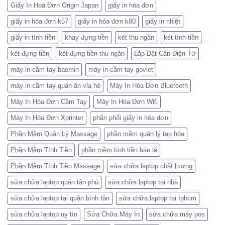
Giấy In Hoá Đơn Origin Japan
giấy in hóa đơn
giấy in hóa đơn k57
giấy in hóa đơn k80
giấy in nhiệt
giấy in tính tiền
khay đựng tiền
két thu ngân
két tính tiền
két đựng tiền
két đựng tiền thu ngân
Lắp Đặt Cân Điện Tử
máy in cầm tay baemin
máy in cầm tay goviet
máy in cầm tay quán ăn vỉa hè
Máy In Hóa Đơn Bluetooth
Máy In Hóa Đơn Cầm Tay
Máy In Hóa Đơn Wifi
Máy In Hóa Đơn Xprinter
phân phối giấy in hóa đơn
Phần Mềm Quản Lý Massage
phần mềm quản lý tạp hóa
Phần Mềm Tính Tiền
phần mềm tính tiền bán lẻ
Phần Mềm Tính Tiền Massage
sửa chữa laptop chất lượng
sửa chữa laptop quận tân phú
sửa chữa laptop tại nhà
sửa chữa laptop tại quận bình tân
sửa chữa laptop tại tphcm
sửa chữa laptop uy tín
Sửa Chữa Máy In
sửa chữa máy pos