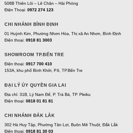
508B Thiên Lôi – Lê Chân – Hải Phòng
Điện Thoại:
0972 274 123
CHI NHÁNH BÌNH ĐỊNH
01 Huỳnh Kim, Phường Nhơn Hòa, Thị xã An Nhơn, Bình Định
Điện thoại:
0918 81 3003
SHOWROOM TP.BẾN TRE
Điện thoại:
0917 700 410
153A, khu phố Bình Khởi, P.6, TP.Bến Tre
ĐẠI LÝ ỦY QUYỀN GIA LAI
Địa chỉ:
31B, Lý Nam Đế, P. Trà Bá, TP. Pleiku
Điện thoại:
0818 01 81 81
CHI NHÁNH ĐẮK LẮK
302 Hà Huy Tập, Phường Tân Lợi, Buôn Mê Thuột, Đắk Lắk
Điện thoại:
0918 81 30 03