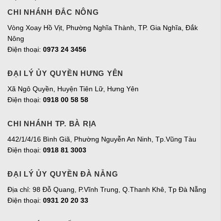
CHI NHÁNH ĐẮC NÔNG
Vòng Xoay Hồ Vịt, Phường Nghĩa Thành, TP. Gia Nghĩa, Đắk
Nông
Điện thoại:
0973 24 3456
ĐẠI LÝ ỦY QUYỀN HƯNG YÊN
Xã Ngô Quyền, Huyện Tiên Lữ, Hưng Yên
Điện thoại:
0918 00 58 58
CHI NHÁNH TP. BÀ RỊA
442/1/4/16 Bình Giã, Phường Nguyễn An Ninh, Tp.Vũng Tàu
Điện thoại:
0918 81 3003
ĐẠI LÝ ỦY QUYỀN ĐÀ NẴNG
Địa chỉ: 98 Đỗ Quang, P.Vĩnh Trung, Q.Thanh Khê, Tp Đà Nẵng
Điện thoại:
0931 20 20 33