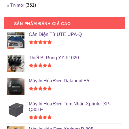
Tin mới
(351)
SẢN PHẨM ĐÁNH GIÁ CAO
Cân Điện Tử UTE UPA-Q
Được xếp
hạng
5.00
Thiết Bị Rung YY-F1020
5 sao
Được xếp
hạng
5.00
Máy In Hóa Đơn Dataprint E5
5 sao
Được xếp
hạng
5.00
Máy In Hóa Đơn Tem Nhãn Xprinter XP-
5 sao
Q301F
Được xếp
hạng
5.00