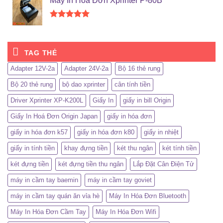
Máy In Hóa Đơn Xprinter P-80B
5 sao
Được xếp
hạng
5.00
5 sao
TAG THẺ
Adapter 12V-2a
Adapter 24V-2a
Bộ 16 thẻ rung
Bộ 20 thẻ rung
bộ dao xprinter
cân tính tiền
Driver Xprinter XP-K200L
Giấy In
giấy in bill Origin
Giấy In Hoá Đơn Origin Japan
giấy in hóa đơn
giấy in hóa đơn k57
giấy in hóa đơn k80
giấy in nhiệt
giấy in tính tiền
khay đựng tiền
két thu ngân
két tính tiền
két đựng tiền
két đựng tiền thu ngân
Lắp Đặt Cân Điện Tử
máy in cầm tay baemin
máy in cầm tay goviet
máy in cầm tay quán ăn vỉa hè
Máy In Hóa Đơn Bluetooth
Máy In Hóa Đơn Cầm Tay
Máy In Hóa Đơn Wifi