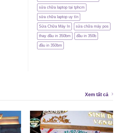
sửa chữa laptop tại tphcm
sửa chữa laptop uy tín
Sửa Chữa Máy In
sửa chữa máy pos
thay đầu in 350bm
đầu in 350b
đầu in 350bm
Xem tất cả