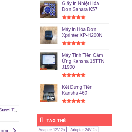
hạng
5.00
Giấy In Nhiệt Hóa
5 sao
Đơn Sahara K57
Được xếp
hạng
5.00
Máy In Hóa Đơn
5 sao
Xprinter XP-H200N
Được xếp
hạng
5.00
Máy Tính Tiền Cảm
5 sao
Ứng Kansha 15TTN
J1900
Được xếp
hạng
5.00
Két Đựng Tiền
5 sao
Kansha 460
Được xếp
 Sunmi T1
,
hạng
5.00
5 sao
TAG THẺ
Adapter 12V-2a
Adapter 24V-2a
unmi