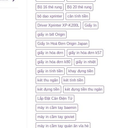
Bộ 16 thẻ rung
Bộ 20 thẻ rung
bộ dao xprinter
cân tính tiền
Driver Xprinter XP-K200L
Giấy In
giấy in bill Origin
Giấy In Hoá Đơn Origin Japan
giấy in hóa đơn
giấy in hóa đơn k57
giấy in hóa đơn k80
giấy in nhiệt
giấy in tính tiền
khay đựng tiền
két thu ngân
két tính tiền
két đựng tiền
két đựng tiền thu ngân
Lắp Đặt Cân Điện Tử
máy in cầm tay baemin
máy in cầm tay goviet
máy in cầm tay quán ăn vỉa hè