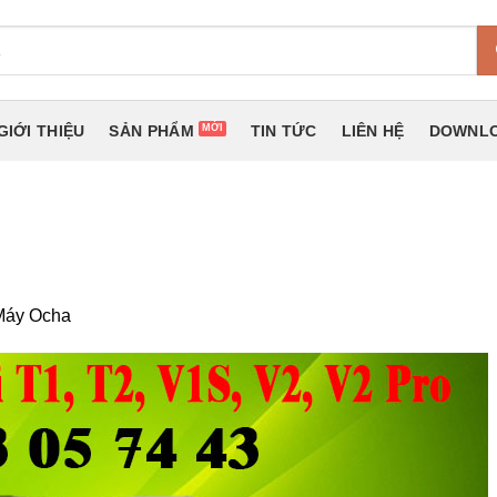
GIỚI THIỆU
SẢN PHẨM
TIN TỨC
LIÊN HỆ
DOWNLO
 Máy Ocha