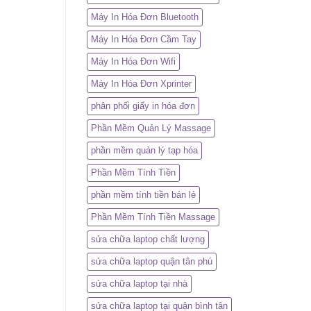
Máy In Hóa Đơn Bluetooth
Máy In Hóa Đơn Cầm Tay
Máy In Hóa Đơn Wifi
Máy In Hóa Đơn Xprinter
phân phối giấy in hóa đơn
Phần Mềm Quản Lý Massage
phần mềm quản lý tạp hóa
Phần Mềm Tính Tiền
phần mềm tính tiền bán lẻ
Phần Mềm Tính Tiền Massage
sửa chữa laptop chất lượng
sửa chữa laptop quận tân phú
sửa chữa laptop tại nhà
sửa chữa laptop tại quận bình tân