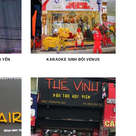
 YẾN
KARAOKE SINH ĐÔI VENUS