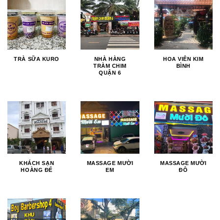
TRÀ SỮA KURO
NHÀ HÀNG
HOA VIÊN KIM
TRÀM CHIM
BÌNH
QUẬN 6
KHÁCH SẠN
MASSAGE MƯỜI
MASSAGE MƯỜI
HOÀNG ĐẾ
EM
ĐÔ