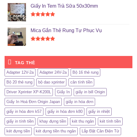
hạng
5.00
Giấy In Tem Trà Sữa 50x30mm
5 sao
Được xếp
hạng
5.00
Mica Gắn Thẻ Rung Tự Phục Vụ
5 sao
Được xếp
hạng
5.00
5 sao
TAG THẺ
Adapter 12V-2a
Adapter 24V-2a
Bộ 16 thẻ rung
Bộ 20 thẻ rung
bộ dao xprinter
cân tính tiền
Driver Xprinter XP-K200L
Giấy In
giấy in bill Origin
Giấy In Hoá Đơn Origin Japan
giấy in hóa đơn
giấy in hóa đơn k57
giấy in hóa đơn k80
giấy in nhiệt
giấy in tính tiền
khay đựng tiền
két thu ngân
két tính tiền
két đựng tiền
két đựng tiền thu ngân
Lắp Đặt Cân Điện Tử