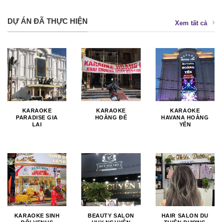
DỰ ÁN ĐÃ THỰC HIỆN
Xem tất cả
KARAOKE
KARAOKE
KARAOKE
PARADISE GIA
HOÀNG ĐẾ
HAVANA HOÀNG
LAI
YẾN
KARAOKE SINH
BEAUTY SALON
HAIR SALON DU