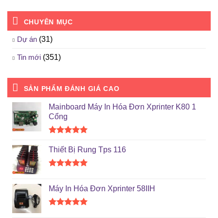
CHUYÊN MỤC
Dự án
(31)
Tin mới
(351)
SẢN PHẨM ĐÁNH GIÁ CAO
Mainboard Máy In Hóa Đơn Xprinter K80 1
Cổng
Được xếp
hạng
5.00
Thiết Bị Rung Tps 116
5 sao
Được xếp
hạng
5.00
Máy In Hóa Đơn Xprinter 58IIH
5 sao
Được xếp