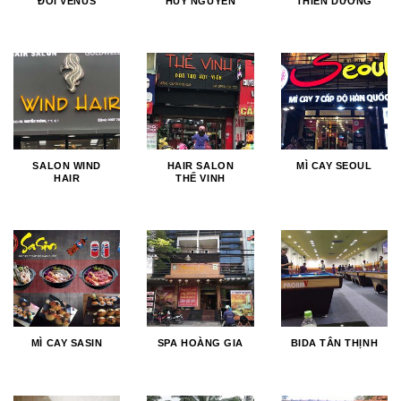
ĐÔI VENUS
HUY NGUYỄN
THIÊN DƯƠNG
SALON WIND
HAIR SALON
MÌ CAY SEOUL
HAIR
THẾ VINH
MÌ CAY SASIN
SPA HOÀNG GIA
BIDA TÂN THỊNH