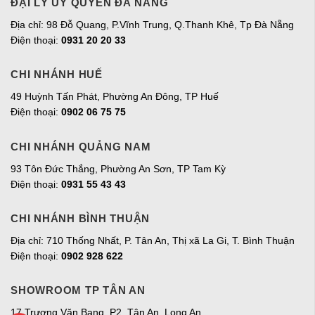
ĐẠI LÝ ỦY QUYỀN ĐÀ NẴNG
Địa chỉ: 98 Đỗ Quang, P.Vĩnh Trung, Q.Thanh Khê, Tp Đà Nẵng
Điện thoại:
0931 20 20 33
CHI NHÁNH HUẾ
49 Huỳnh Tấn Phát, Phường An Đông, TP Huế
Điện thoại:
0902 06 75 75
CHI NHÁNH QUẢNG NAM
93 Tôn Đức Thắng, Phường An Sơn, TP Tam Kỳ
Điện thoại:
0931 55 43 43
CHI NHÁNH BÌNH THUẬN
Địa chỉ: 710 Thống Nhất, P. Tân An, Thị xã La Gi, T. Bình Thuận
Điện thoại:
0902 928 622
SHOWROOM TP TÂN AN
17 Trương Văn Bang, P2, Tân An, Long An