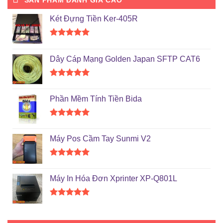
SẢN PHẨM ĐÁNH GIÁ CAO
Két Đựng Tiền Ker-405R
Được xếp
hạng
5.00
Dây Cáp Mạng Golden Japan SFTP CAT6
5 sao
Được xếp
hạng
5.00
Phần Mềm Tính Tiền Bida
5 sao
Được xếp
hạng
5.00
Máy Pos Cầm Tay Sunmi V2
5 sao
Được xếp
hạng
5.00
Máy In Hóa Đơn Xprinter XP-Q801L
5 sao
Được xếp
hạng
5.00
5 sao