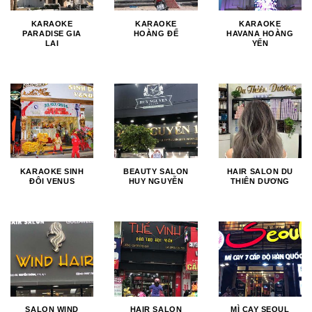
KARAOKE
KARAOKE
KARAOKE
PARADISE GIA
HOÀNG ĐẾ
HAVANA HOÀNG
LAI
YẾN
KARAOKE SINH
BEAUTY SALON
HAIR SALON DU
ĐÔI VENUS
HUY NGUYỄN
THIÊN DƯƠNG
SALON WIND
HAIR SALON
MÌ CAY SEOUL