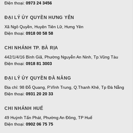
Điện thoại:
0973 24 3456
ĐẠI LÝ ỦY QUYỀN HƯNG YÊN
Xã Ngô Quyền, Huyện Tiên Lữ, Hưng Yên
Điện thoại:
0918 00 58 58
CHI NHÁNH TP. BÀ RỊA
442/1/4/16 Bình Giã, Phường Nguyễn An Ninh, Tp.Vũng Tàu
Điện thoại:
0918 81 3003
ĐẠI LÝ ỦY QUYỀN ĐÀ NẴNG
Địa chỉ: 98 Đỗ Quang, P.Vĩnh Trung, Q.Thanh Khê, Tp Đà Nẵng
Điện thoại:
0931 20 20 33
CHI NHÁNH HUẾ
49 Huỳnh Tấn Phát, Phường An Đông, TP Huế
Điện thoại:
0902 06 75 75