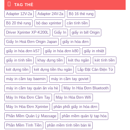
TAG THẺ
Adapter 12V-2a
Adapter 24V-2a
Bộ 16 thẻ rung
Bộ 20 thẻ rung
bộ dao xprinter
cân tính tiền
Driver Xprinter XP-K200L
Giấy In
giấy in bill Origin
Giấy In Hoá Đơn Origin Japan
giấy in hóa đơn
giấy in hóa đơn k57
giấy in hóa đơn k80
giấy in nhiệt
giấy in tính tiền
khay đựng tiền
két thu ngân
két tính tiền
két đựng tiền
két đựng tiền thu ngân
Lắp Đặt Cân Điện Tử
máy in cầm tay baemin
máy in cầm tay goviet
máy in cầm tay quán ăn vỉa hè
Máy In Hóa Đơn Bluetooth
Máy In Hóa Đơn Cầm Tay
Máy In Hóa Đơn Wifi
Máy In Hóa Đơn Xprinter
phân phối giấy in hóa đơn
Phần Mềm Quản Lý Massage
phần mềm quản lý tạp hóa
Phần Mềm Tính Tiền
phần mềm tính tiền bán lẻ