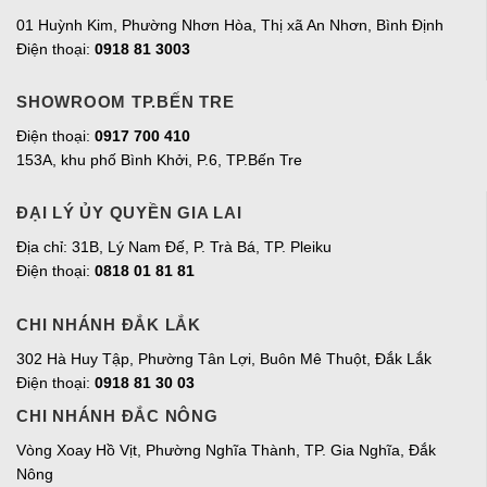
01 Huỳnh Kim, Phường Nhơn Hòa, Thị xã An Nhơn, Bình Định
Điện thoại:
0918 81 3003
SHOWROOM TP.BẾN TRE
Điện thoại:
0917 700 410
153A, khu phố Bình Khởi, P.6, TP.Bến Tre
ĐẠI LÝ ỦY QUYỀN GIA LAI
Địa chỉ:
31B, Lý Nam Đế, P. Trà Bá, TP. Pleiku
Điện thoại:
0818 01 81 81
CHI NHÁNH ĐẮK LẮK
302 Hà Huy Tập, Phường Tân Lợi, Buôn Mê Thuột, Đắk Lắk
Điện thoại:
0918 81 30 03
CHI NHÁNH ĐẮC NÔNG
Vòng Xoay Hồ Vịt, Phường Nghĩa Thành, TP. Gia Nghĩa, Đắk
Nông